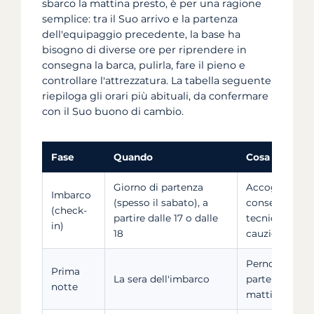
sbarco la mattina presto, è per una ragione
semplice: tra il Suo arrivo e la partenza
dell'equipaggio precedente, la base ha
bisogno di diverse ore per riprendere in
consegna la barca, pulirla, fare il pieno e
controllare l'attrezzatura. La tabella seguente
riepiloga gli orari più abituali, da confermare
con il Suo buono di cambio.
Fase
Quando
Cosa succede
Giorno di partenza
Accoglienza al
Imbarco
(spesso il sabato), a
consegna, inve
(check-
partire dalle 17 o dalle
tecnico e di s
in)
18
cauzione
Pernottamento
Prima
La sera dell'imbarco
partenza in na
notte
mattina segu