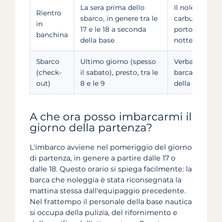
La sera prima dello
Il noleggiatore
Rientro
sbarco, in genere tra le
carburante pri
in
17 e le 18 a seconda
porto la sera 
banchina
della base
notte a bordo
Sbarco
Ultimo giorno (spesso
Verbale di ric
(check-
il sabato), presto, tra le
barca e dell'i
out)
8 e le 9
della cauzion
A che ora posso imbarcarmi il
giorno della partenza?
L'imbarco avviene nel pomeriggio del giorno
di partenza, in genere a partire dalle 17 o
dalle 18. Questo orario si spiega facilmente: la
barca che noleggia è stata riconsegnata la
mattina stessa dall'equipaggio precedente.
Nel frattempo il personale della base nautica
si occupa della pulizia, del rifornimento e