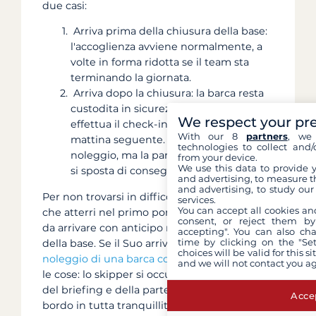
due casi:
Arriva prima della chiusura della base:
l'accoglienza avviene normalmente, a
volte in forma ridotta se il team sta
terminando la giornata.
Arriva dopo la chiusura: la barca resta
custodita in sicurezza al pontile e Lei
We respect your pr
effettua il check-in e il briefing la
With our 8
partners
, we 
mattina seguente. Non perde il Suo
technologies to collect and/
noleggio, ma la partenza in navigazione
from your device.
We use this data to provide 
si sposta di conseguenza.
and advertising, to measure t
and advertising, to study ou
Per non trovarsi in difficoltà, scelga un volo
services.
You can accept all cookies an
che atterri nel primo pomeriggio, in modo
consent, or reject them by
da arrivare con anticipo rispetto alla chiusura
accepting". You can also ch
time by clicking on the "Set
della base. Se il Suo arrivo è complicato, un
choices will be valid for this 
noleggio di una barca con skipper
semplifica
and we will not contact you a
le cose: lo skipper si occupa dell'accoglienza,
del briefing e della partenza, e Lei sale a
Accep
bordo in tutta tranquillità.