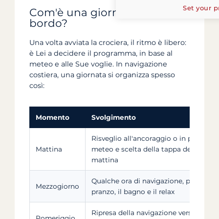
Set your p
Com'è una giornata tipo a
bordo?
Una volta avviata la crociera, il ritmo è libero:
è Lei a decidere il programma, in base al
meteo e alle Sue voglie. In navigazione
costiera, una giornata si organizza spesso
così:
Momento
Svolgimento
Risveglio all'ancoraggio o in porto, c
Mattina
meteo e scelta della tappa del giorno
mattina
Qualche ora di navigazione, poi ancora
Mezzogiorno
pranzo, il bagno e il relax
Ripresa della navigazione verso lo sca
Pomeriggio