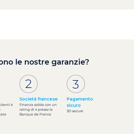
ono le nostre garanzie?
Societá francese
Pagamento
clienti è
Finanza solida con un
sicuro
e
rating di 4 presso la
3D secure
cate
Banque de France