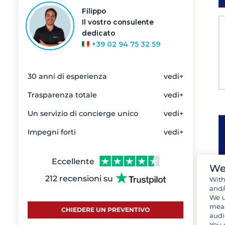
Filippo
Il vostro consulente
dedicato
+39 02 94 75 32 59
30 anni di esperienza
vedi+
Trasparenza totale
vedi+
Un servizio di concierge unico
vedi+
Impegni forti
vedi+
Eccellente
We
212 recensioni su
Wit
and/
We u
meas
CHIEDERE UN PREVENTIVO
audi
You 