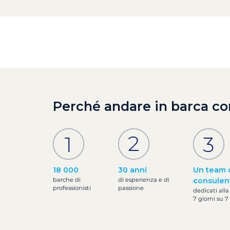
Perché andare in barca co
18 000
30 anni
Un team 
barche di
di esperienza e di
consulen
professionisti
passione
dedicati alla
7 giorni su 7