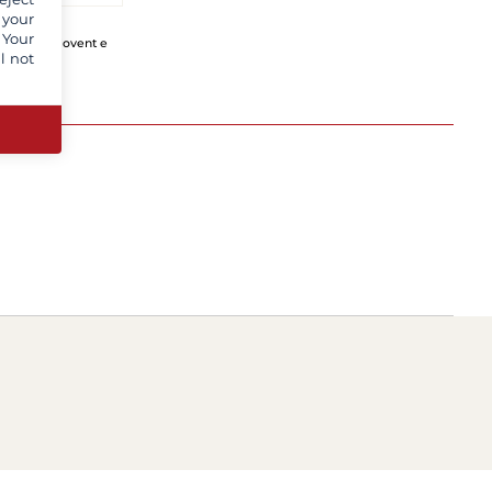
 your
 Your
-mail di Filovent e
l not
t cliente