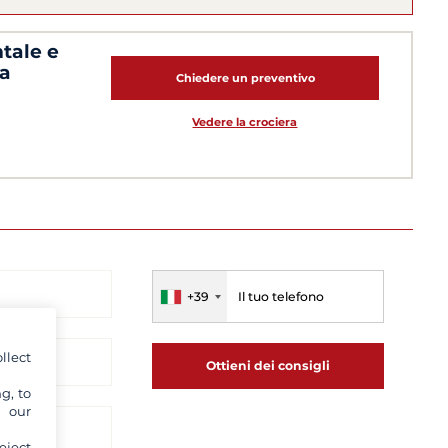
ntale e
na
Chiedere un preventivo
Vedere la crociera
+39
llect
Ottieni dei consigli
g, to
y our
eject