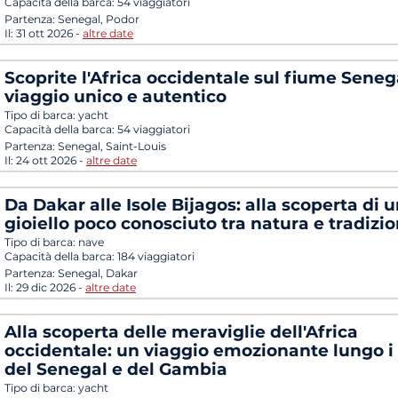
Capacità della barca:
54 viaggiatori
Partenza:
Senegal, Podor
Il:
31 ott 2026
-
altre date
Scoprite l'Africa occidentale sul fiume Seneg
viaggio unico e autentico
Tipo di barca:
yacht
Capacità della barca:
54 viaggiatori
Partenza:
Senegal, Saint-Louis
Il:
24 ott 2026
-
altre date
Da Dakar alle Isole Bijagos: alla scoperta di 
gioiello poco conosciuto tra natura e tradizi
Tipo di barca:
nave
Capacità della barca:
184 viaggiatori
Partenza:
Senegal, Dakar
Il:
29 dic 2026
-
altre date
Alla scoperta delle meraviglie dell'Africa
occidentale: un viaggio emozionante lungo i 
del Senegal e del Gambia
Tipo di barca:
yacht