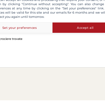
 by clicking "Continue without accepting". You can also change
erences at any time by clicking on the "Set your preferences" link.
Voglio ricevere e
ces will be valid for this site and our emails for 6 months and we wil
creare un accoun
Filippo
esperto delle tue crociere
act you again until tomorrow.
Set your preferences
Accept all
crociere trovate