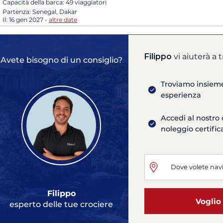
Capacità della barca:
49 viaggiatori
Partenza:
Senegal, Dakar
Il:
16 gen 2027
-
altre date
Filippo
vi aiuterà a 
Avete bisogno di un consiglio?
Troviamo insieme 
esperienza
Accedi al nostro 
noleggio certific
Filippo
Voglio 
esperto delle tue crociere