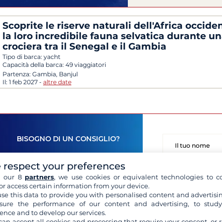
Scoprite le riserve naturali dell'Africa occide
la loro incredibile fauna selvatica durante u
crociera tra il Senegal e il Gambia
Tipo di barca:
yacht
Capacità della barca:
49 viaggiatori
Partenza:
Gambia, Banjul
Il:
1 feb 2027
-
altre date
BISOGNO DI UN CONSIGLIO?
 respect your preferences
h our 8
partners
, we use cookies or equivalent technologies to co
or access certain information from your device.
se this data to provide you with personalised content and advertisin
ure the performance of our content and advertising, to stud
ence and to develop our services.
can accept all cookies and processing that require your consent, or r