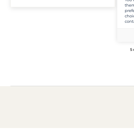
them
pref
choi
cont
5 