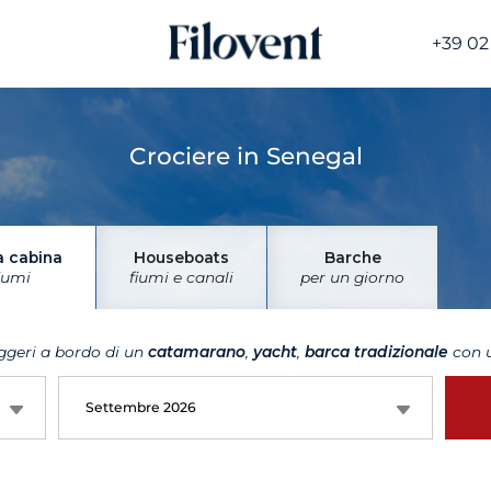
+39 02
Crociere in Senegal
a cabina
Houseboats
Barche
iumi
fiumi e canali
per un giorno
ggeri a bordo di un
catamarano
,
yacht
,
barca tradizionale
con u
Settembre 2026