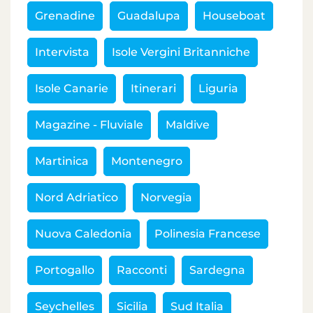
Grenadine
Guadalupa
Houseboat
Intervista
Isole Vergini Britanniche
Isole Canarie
Itinerari
Liguria
Magazine - Fluviale
Maldive
Martinica
Montenegro
Nord Adriatico
Norvegia
Nuova Caledonia
Polinesia Francese
Portogallo
Racconti
Sardegna
Seychelles
Sicilia
Sud Italia