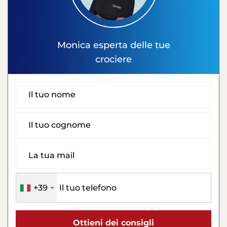
Monica
esperta delle tue
crociere
+39
Ottieni dei consigli