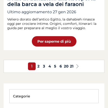
della barca a vela dei faraoni
Ultimo aggiornamento
27 gen 2026
Veliero dorato dell’antico Egitto, la dahabieh rinasce
oggi per crociere intime. Origini, comfort, itinerari: la
guida per preparare al meglio il vostro viaggio.
Per saperne di più
1
2
3
4
5
6
20
21