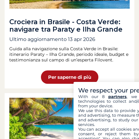
Crociera in Brasile - Costa Verde:
navigare tra Paraty e Ilha Grande
Ultimo aggiornamento
13 apr 2026
Guida alla navigazione sulla Costa Verde in Brasile:
itinerario Paraty – Ilha Grande, periodo ideale, budget e
testimonianza sul campo di un’esperta Filovent.
Per saperne di più
We respect your pr
With our 8
partners
, we 
technologies to collect and/
from your device.
We use this data to provide 
and advertising, to measure t
and advertising, to study ou
services.
You can accept all cookies an
consent, or reject them by
accepting". You can also ch