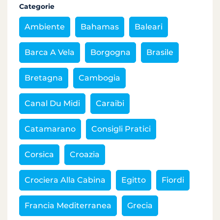
Categorie
Ambiente
Bahamas
Baleari
Barca A Vela
Borgogna
Brasile
Bretagna
Cambogia
Canal Du Midi
Caraibi
Catamarano
Consigli Pratici
Corsica
Croazia
Crociera Alla Cabina
Egitto
Fiordi
Francia Mediterranea
Grecia