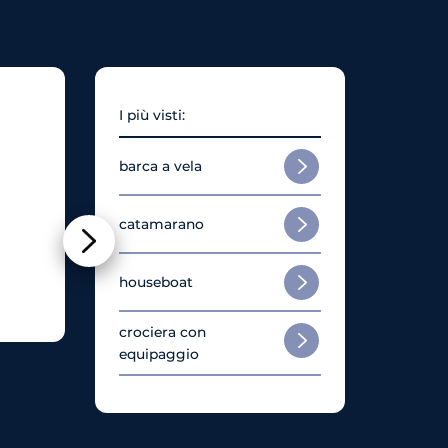
I più visti:
barca a vela
catamarano
houseboat
Vela Monoscafo
Catam
Bavaria Cruiser 46
Bali 
crociera con
equipaggio