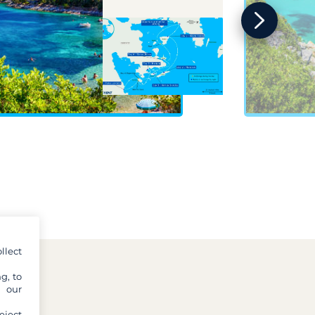
llect
g, to
y our
eject