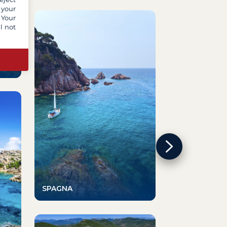
 your
 Your
l not
GUADALUPA
SPAGNA