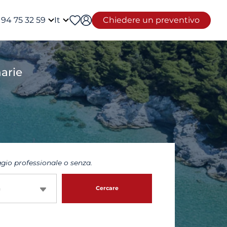
 94 75 32 59
It
Chiedere un preventivo
arie
io professionale o senza.
a
Cercare