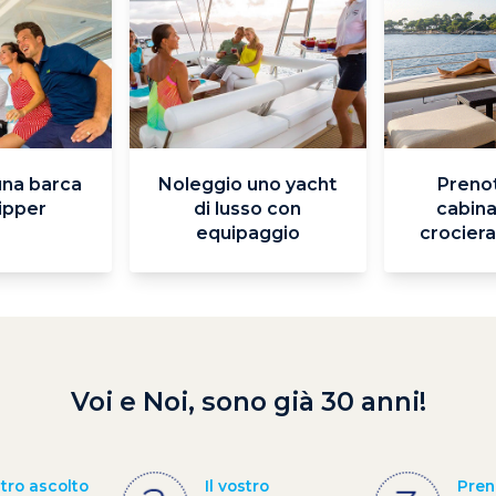
una barca
Noleggio uno yacht
Prenot
ipper
di lusso con
cabina
equipaggio
crociera
Voi e Noi, sono già 30 anni!
stro ascolto
Il vostro
Pren