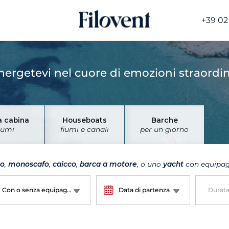
+39 02
ergetevi nel cuore di emozioni straordin
a cabina
Houseboats
Barche
iumi
fiumi e canali
per un giorno
no
,
monoscafo
,
caicco
,
barca a motore
, o uno
yacht
con equipagg
Con o senza equipaggio?
Data di partenza
Durat