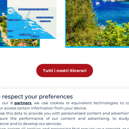
Tutti i nostri itinerari
 respect your preferences
h our 8
partners
, we use cookies or equivalent technologies to co
or access certain information from your device.
se this data to provide you with personalised content and advertisin
ure the performance of our content and advertising, to stud
Le destinazioni piú belle
ence and to develop our services.
can accept all cookies and processing that require your consent, or r