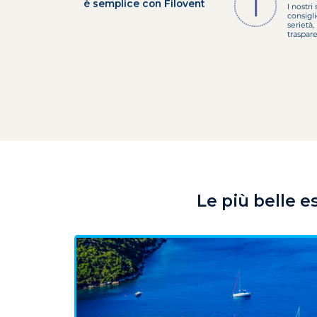
è semplice con Filovent
I nostri 
consigl
serietà, 
traspar
Le più belle e