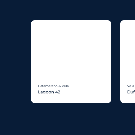
Catamarano A Vela
Vela
Lagoon 42
Duf