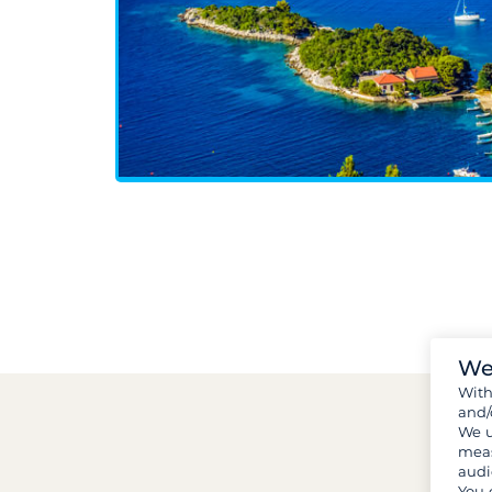
We
Wit
and/
We u
meas
audi
You 