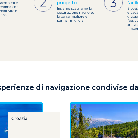
progetto
facil
specialisti vi
ieranno con
Insieme scegliamo la
È poss
reattività e
destinazione migliore,
e paga
enza.
la barca migliore e il
gruppo
partner migliore.
l'assic
annull
rimbor
sperienze di navigazione condivise dai
Croazia