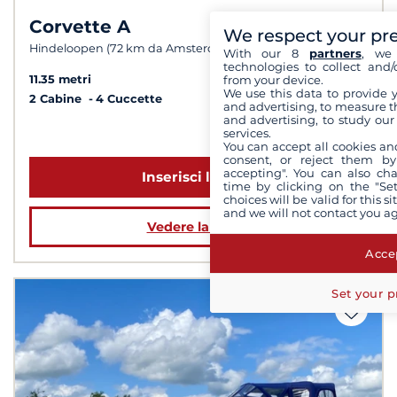
Corvette A
7,6 /
10
We respect your pr
Hindeloopen (72 km da Amsterdam)
With our 8
partners
, we 
technologies to collect and/
from your device.
11.35 metri
We use this data to provide 
2 Cabine
4 Cuccette
and advertising, to measure t
and advertising, to study ou
services.
a partire da 1 559 €
You can accept all cookies an
consent, or reject them by
accepting". You can also ch
Inserisci le date
time by clicking on the "Set
choices will be valid for this 
and we will not contact you a
Vedere la barca
Accep
Set your p