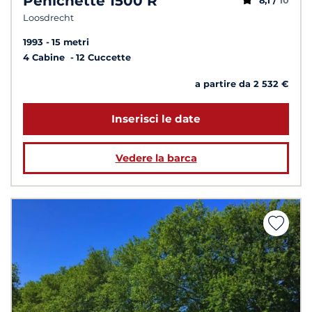
Penichette 1500 R
8,1 /
10
Loosdrecht
1993
15 metri
4 Cabine
12 Cuccette
a partire da 2 532 €
Inserisci le date
Vedere la barca