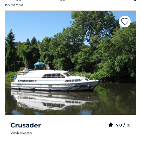
155 barche
Crusader
7,0 /
10
Vinkeveen