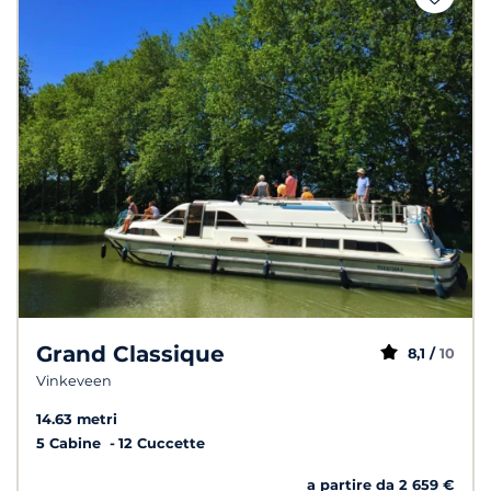
Grand Classique
8,1 /
10
Vinkeveen
14.63 metri
5 Cabine
12 Cuccette
a partire da 2 659 €