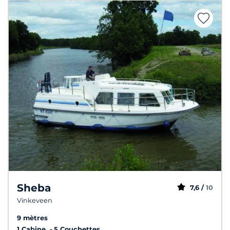
Sheba
7,6 /
10
Vinkeveen
9 mètres
1 Cabine
5 Couchettes