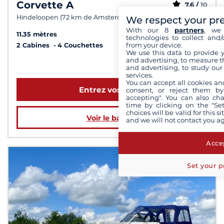
Corvette A
7,6 /
10
Hindeloopen (72 km de Amsterdam)
We respect your pr
With our 8
partners
, we 
11.35 mètres
technologies to collect and/
from your device.
2 Cabines
4 Couchettes
We use this data to provide 
and advertising, to measure t
à partir de 1 559 €
and advertising, to study ou
services.
You can accept all cookies an
Entrez vos dates
consent, or reject them by
accepting". You can also ch
time by clicking on the "Set
choices will be valid for this 
Voir le bateau
and we will not contact you a
Accep
Set your p