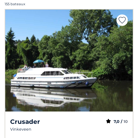
155 bateaux
Crusader
7,0 /
10
Vinkeveen