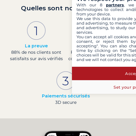
With our 8
partners
, we 
Quelles sont nos garanties ?
technologies to collect and/
from your device.
We use this data to provide 
and advertising, to measure t
and advertising, to study ou
services.
You can accept all cookies an
consent, or reject them by
La preuve
Société française
accepting". You can also ch
time by clicking on the "Set
88% de nos clients sont
Finance saine avec une
choices will be valid for this 
satisfaits sur avis vérifiés
cotation 4 à la banque de
and we will not contact you a
France
Accep
Set your p
Paiements sécurisés
3D secure