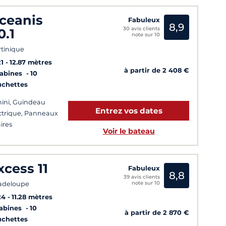
ceanis
Fabuleux
8,9
30 avis clients
0.1
note sur 10
tinique
1
12.87 mètres
à partir de 2 408 €
Cabines
10
uchettes
ini, Guindeau
Entrez vos dates
ctrique, Panneaux
aires
Voir le bateau
xcess 11
Fabuleux
8,8
39 avis clients
note sur 10
adeloupe
24
11.28 mètres
Cabines
10
à partir de 2 870 €
uchettes