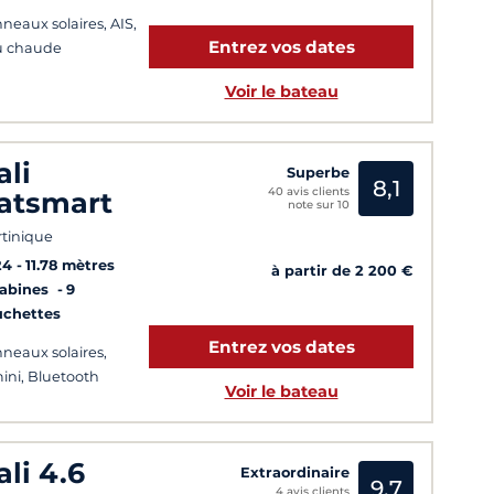
neaux solaires, AIS,
Entrez vos dates
u chaude
Voir le bateau
ali
Superbe
8,1
40 avis clients
atsmart
note sur 10
tinique
24
11.78 mètres
à partir de 2 200 €
Cabines
9
uchettes
Entrez vos dates
neaux solaires,
ini, Bluetooth
Voir le bateau
ali 4.6
Extraordinaire
9,7
4 avis clients