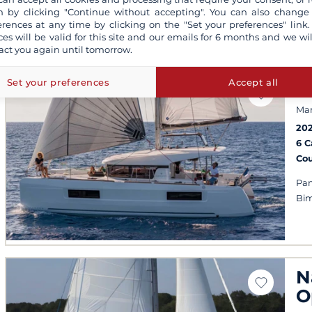
 by clicking "Continue without accepting". You can also change
sol
erences at any time by clicking on the "Set your preferences" link.
po
ces will be valid for this site and our emails for 6 months and we wil
act you again until tomorrow.
Set your preferences
Accept all
L
Mar
20
6 
Co
Pan
Bim
N
O