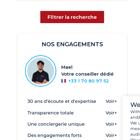
Saint Vincent et les Grenadines
Sainte Lucie
Filtrer la recherche
Îles Vierges Britanniques - BVI
Bequia
5
NOS ENGAGEMENTS
Saint Martin - côté Français
135
Saint Martin - côté Néerlandais
5
Saint Thomas
48
Mael
Votre conseiller dédié
Saint Vincent
28
+33 1 70 80 97 52
Tortola
489
Îles Vierges Américaines - USVI
48
30 ans d'écoute et d'expertise
Voir+
We
Wit
Transparence totale
Voir+
and/
We u
Une conciergerie unique
Voir+
meas
audi
Des engagements forts
Voir+
You 