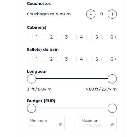
Couchettes
-
+
Couchages minimum
0
Cabine(s)
1
2
3
4
5
6 +
Salle(s) de bain
1
2
3
4
5
6 +
Longueur
31
ft /
8.84
m
>
80
ft /
23.77
m
Budget (EUR)
Minimum
Maximum
€
€