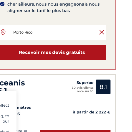
cher ailleurs, nous nous engageons à nous
aligner sur le tarif le plus bas
Recevoir mes devis gratuits
ceanis
Superbe
8,1
30 avis clients
5.1
note sur 10
tinique
llect
9
10.45 mètres
à partir de 2 222 €
Cabines
6
g, to
uchettes
y our
ini, Panneaux
eject