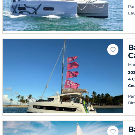
Pan
Ea
B
C
Mar
20
4 
Co
Pan
Bim
B