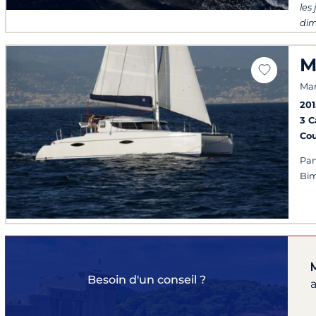
les 
di
M
Mar
201
3 
Co
Pan
Bim
Besoin d'un conseil ?