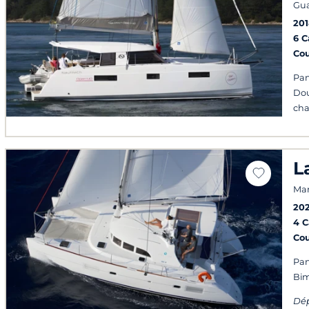
Gu
201
6 
Co
Pan
Dou
ch
L
Mar
20
4 
Co
Pan
Bim
Dép