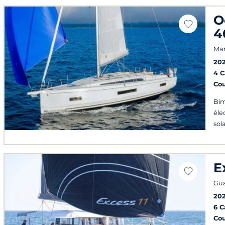
O
4
Mar
202
4 
Co
Bim
éle
sol
E
Gu
20
6 
Co