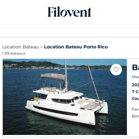
Location Bateau
Location Bateau Porto Rico
1 319 bateaux
B
Mar
20
7 
Co
Pan
Bim