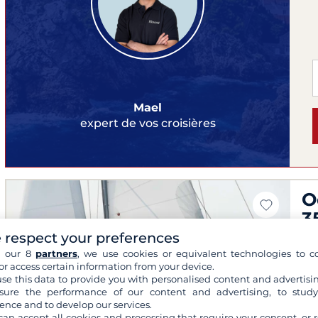
Mael
expert de vos croisières
O
3
 respect your preferences
Mar
h our 8
partners
, we use cookies or equivalent technologies to co
201
or access certain information from your device.
3 
se this data to provide you with personalised content and advertisin
Co
ure the performance of our content and advertising, to stud
ence and to develop our services.
Bim
can accept all cookies and processing that require your consent, or r