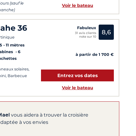
jours (sauf le
Voir le bateau
manche)
ahe 36
Fabuleux
8,6
31 avis clients
note sur 10
tinique
5
11 mètres
Cabines
6
à partir de 1 700 €
uchettes
neaux solaires,
Entrez vos dates
ini, Barbecue
Voir le bateau
Mael
vous aidera à trouver la croisière
adaptée à vos envies