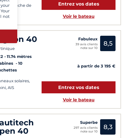
Entrez vos dates
 your
aires, Douche de
 Your
nt
Voir le bateau
l not
agoon 40
Fabuleux
8,5
39 avis clients
note sur 10
tinique
22
11.74 mètres
Cabines
10
à partir de 3 195 €
uchettes
neaux solaires,
Entrez vos dates
ini, AIS
Voir le bateau
autitech
Superbe
8,3
297 avis clients
pen 40
note sur 10