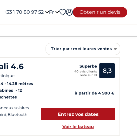
+33 1 70 80 97 52
Fr
Obtenir un devis
Trier par : meilleures ventes
ali 4.6
Superbe
8,3
40 avis clients
note sur 10
tinique
24
14.28 mètres
Cabines
12
à partir de 4 900 €
uchettes
neaux solaires,
Entrez vos dates
ini, Bluetooth
Voir le bateau