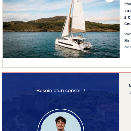
Mar
20
5 
Co
Pan
Bim
Nes
Besoin d'un conseil ?