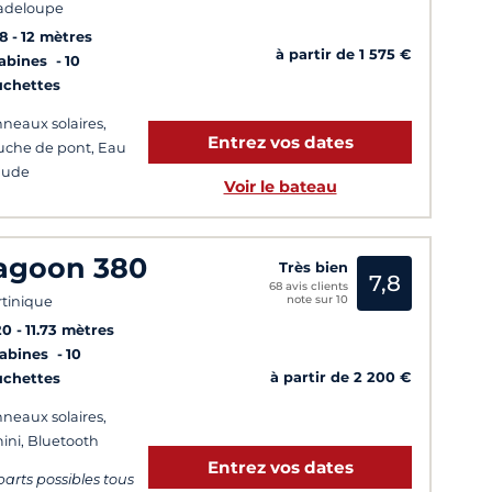
adeloupe
8
12 mètres
à partir de 1 575 €
Cabines
10
uchettes
neaux solaires,
Entrez vos dates
che de pont, Eau
aude
Voir le bateau
agoon 380
Très bien
7,8
68 avis clients
note sur 10
tinique
20
11.73 mètres
Cabines
10
à partir de 2 200 €
uchettes
neaux solaires,
ini, Bluetooth
Entrez vos dates
arts possibles tous