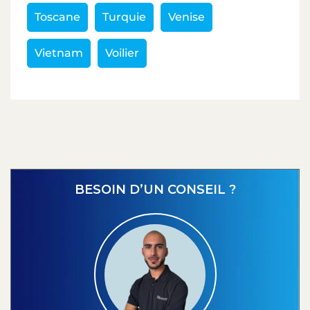
Toscane
Turquie
Venise
Vietnam
Voilier
BESOIN D’UN CONSEIL ?