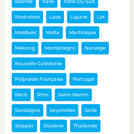
Islande
Italie
Italie Du Sud
Itinéraires
Laos
Ligurie
Lot
Maldives
Malte
Martinique
Mékong
Monténégro
Norvège
Nouvelle Calédonie
Polynésie Française
Portugal
Récit
Rhin
Saint-Martin
Sardaigne
Seychelles
Sicile
Skipper
Slovénie
Thaïlande