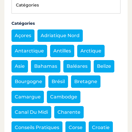
Catégories
Açores
Adriatique Nord
Antarctique
Antilles
Arctique
Asie
Bahamas
Baléares
Belize
Bourgogne
Brésil
Bretagne
Camargue
Cambodge
Canal Du Midi
Charente
Conseils Pratiques
Corse
Croatie