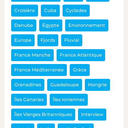
Croisière
Cuba
Cyclades
Danube
Égypte
Environnement
Europe
Fjords
Fluvial
France Manche
France Atlantique
France Méditerranée
Grèce
Grenadines
Guadeloupe
Hongrie
Îles Canaries
Îles Ioniennes
Îles Vierges Britanniques
Interview