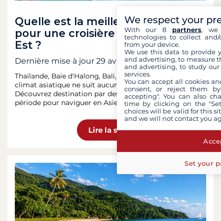
We respect your pr
Quelle est la meilleure période
With our 8
partners
, we 
pour une croisière en Asie du Sud-
technologies to collect and/
Est ?
from your device.
We use this data to provide 
and advertising, to measure t
Dernière mise à jour
29 avr. 2026
and advertising, to study ou
services.
Thaïlande, Baie d'Halong, Bali, Raja Ampat, Mékong : le
You can accept all cookies an
climat asiatique ne suit aucune règle unique.
consent, or reject them by
Découvrez destination par destination la meilleure
accepting". You can also ch
période pour naviguer en Asie.
time by clicking on the "Set
choices will be valid for this 
and we will not contact you a
Lire la suite
Accep
Set your p