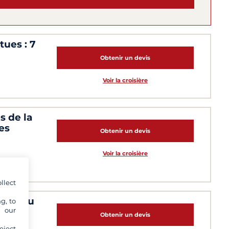
tues : 7
Obtenir un devis
Voir la croisière
s de la
es
Obtenir un devis
Voir la croisière
llect
ades du
g, to
y our
Obtenir un devis
eject