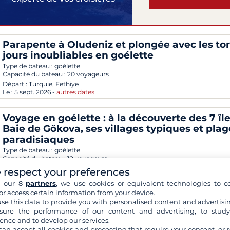
Parapente à Oludeniz et plongée avec les tor
jours inoubliables en goélette
Type de bateau :
goélette
Capacité du bateau :
20 voyageurs
Départ :
Turquie, Fethiye
Le :
5 sept. 2026
-
autres dates
Voyage en goélette : à la découverte des 7 île
Baie de Gökova, ses villages typiques et plag
paradisiaques
Type de bateau :
goélette
Capacité du bateau :
18 voyageurs
Départ :
Turquie, Bodrum
 respect your preferences
Le :
5 sept. 2026
-
autres dates
h our 8
partners
, we use cookies or equivalent technologies to co
or access certain information from your device.
Découverte magique de Santorin et les Cycl
se this data to provide you with personalised content and advertisin
ure the performance of our content and advertising, to stud
Sud avec une escale en Turquie
ence and to develop our services.
Type de bateau :
voilier 4 mâts
can accept all cookies and processing that require your consent, or r