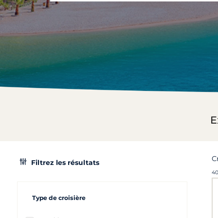
E
C
Filtrez les résultats
40
Type de croisière