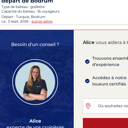
départ de Bodrum
Type de bateau :
goélette
Capacité du bateau :
16 voyageurs
Départ :
Turquie, Bodrum
Le :
5 sept. 2026
-
autres dates
Alice
vous aidera à 
Besoin d'un conseil ?
Trouvons ensembl
d'expérience
Accédez à notre 
loueurs certifiés
Alice
experte de vos croisières