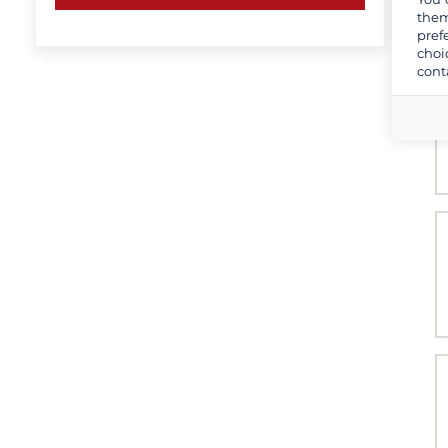
them
pref
choi
cont