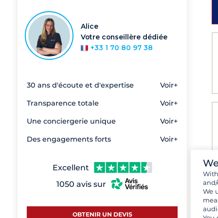
Alice
Votre conseillère dédiée
+33 1 70 80 97 38
30 ans d'écoute et d'expertise
Voir+
Transparence totale
Voir+
Une conciergerie unique
Voir+
Des engagements forts
Voir+
We
Excellent
Wit
and/
1050 avis sur
We u
meas
audi
OBTENIR UN DEVIS
You 