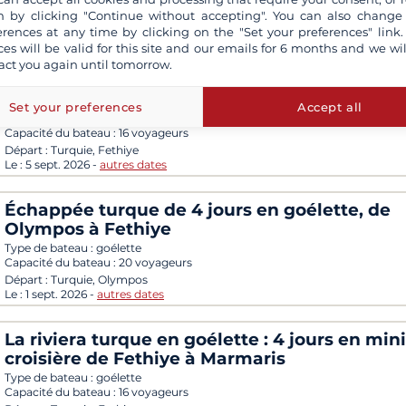
Capacité du bateau :
166 voyageurs
 by clicking "Continue without accepting". You can also change
Départ :
Grèce, Le Pirée
erences at any time by clicking on the "Set your preferences" link.
Le :
19 sept. 2026
-
autres dates
ces will be valid for this site and our emails for 6 months and we wil
act you again until tomorrow.
Évasion lycienne : 4 jours en goélette entre î
secrètes et trésors antiques, de Fethiye à O
Set your preferences
Accept all
Type de bateau :
goélette
Capacité du bateau :
16 voyageurs
Départ :
Turquie, Fethiye
Le :
5 sept. 2026
-
autres dates
Échappée turque de 4 jours en goélette, de
Olympos à Fethiye
Type de bateau :
goélette
Capacité du bateau :
20 voyageurs
Départ :
Turquie, Olympos
Le :
1 sept. 2026
-
autres dates
La riviera turque en goélette : 4 jours en mini
croisière de Fethiye à Marmaris
Type de bateau :
goélette
Capacité du bateau :
16 voyageurs