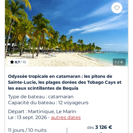
8,7
/ 10
1
/ 6
Odyssée tropicale en catamaran : les pitons de
Sainte-Lucie, les plages dorées des Tobago Cays et
les eaux scintillantes de Bequia
Type de bateau :
catamaran
Capacité du bateau :
12 voyageurs
Départ :
Martinique, Le Marin
Le :
13 sept. 2026
-
autres dates
3 126 €
dès
|
11 jours
/ 10 nuits