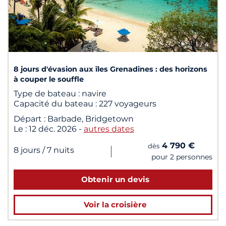
1
/ 4
8 jours d'évasion aux îles Grenadines : des horizons
à couper le souffle
Type de bateau :
navire
Capacité du bateau :
227 voyageurs
Départ :
Barbade, Bridgetown
Le :
12 déc. 2026
-
autres dates
4 790 €
dès
|
8 jours
/ 7 nuits
pour 2 personnes
Obtenir un devis
Voir la croisière