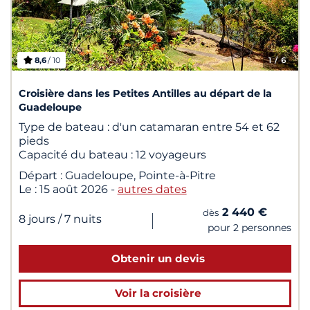
8,6
/ 10
1
/ 6
Croisière dans les Petites Antilles au départ de la
Guadeloupe
Type de bateau :
d'un catamaran entre 54 et 62
pieds
Capacité du bateau :
12 voyageurs
Départ :
Guadeloupe, Pointe-à-Pitre
Le :
15 août 2026
-
autres dates
2 440 €
dès
|
8 jours
/ 7 nuits
pour 2 personnes
Obtenir un devis
Voir la croisière