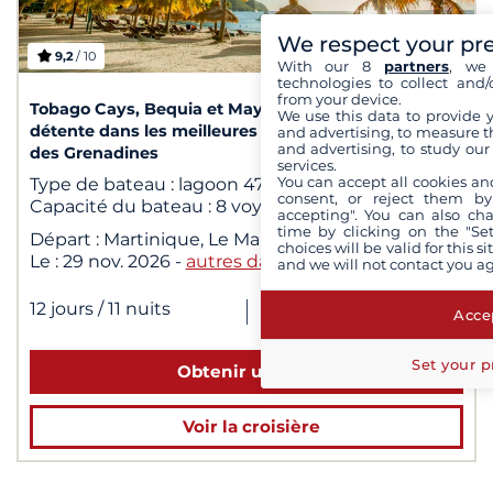
We respect your pr
9,2
/ 10
1
/ 4
With our 8
partners
, we 
technologies to collect and/
from your device.
Tobago Cays, Bequia et Mayreau : navigation et
We use this data to provide 
détente dans les meilleures baies paradisiaques
and advertising, to measure t
and advertising, to study ou
des Grenadines
services.
You can accept all cookies an
Type de bateau :
lagoon 470
consent, or reject them by
Capacité du bateau :
8 voyageurs
accepting". You can also ch
time by clicking on the "Set
Départ :
Martinique, Le Marin
choices will be valid for this 
Le :
29 nov. 2026
-
autres dates
and we will not contact you a
5 100 €
dès
|
12 jours
/ 11 nuits
Accep
pour 2 personnes
Set your p
Obtenir un devis
Voir la croisière