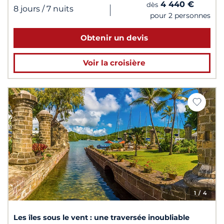
4 440 €
dès
|
8 jours
/ 7 nuits
pour 2 personnes
Obtenir un devis
Voir la croisière
1
/ 4
Les îles sous le vent : une traversée inoubliable