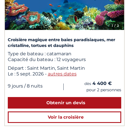
1
/ 2
Croisière magique entre baies paradisiaques, mer
cristalline, tortues et dauphins
Type de bateau :
catamaran
Capacité du bateau :
12 voyageurs
Départ :
Saint Martin, Saint Martin
Le :
5 sept. 2026
-
autres dates
4 400 €
dès
|
9 jours
/ 8 nuits
pour 2 personnes
Obtenir un devis
Voir la croisière