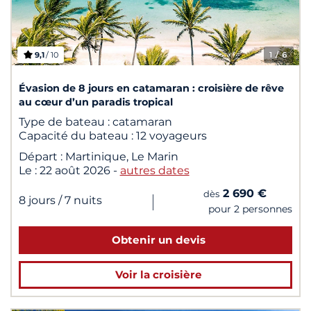
9,1
/ 10
1
/ 6
Évasion de 8 jours en catamaran : croisière de rêve
au cœur d’un paradis tropical
Type de bateau :
catamaran
Capacité du bateau :
12 voyageurs
Départ :
Martinique, Le Marin
Le :
22 août 2026
-
autres dates
2 690 €
dès
|
8 jours
/ 7 nuits
pour 2 personnes
Obtenir un devis
Voir la croisière