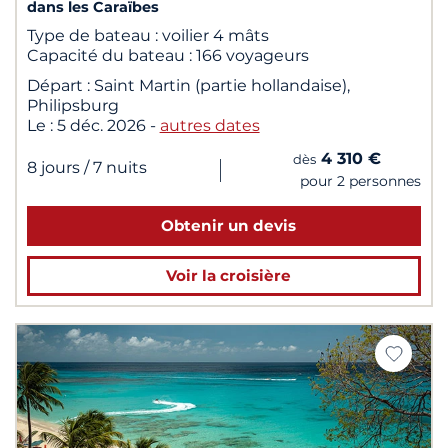
dans les Caraïbes
Type de bateau :
voilier 4 mâts
Capacité du bateau :
166 voyageurs
Départ :
Saint Martin (partie hollandaise),
Philipsburg
Le :
5 déc. 2026
-
autres dates
4 310 €
dès
|
8 jours
/ 7 nuits
pour 2 personnes
Obtenir un devis
Voir la croisière