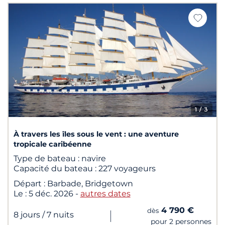
1
/ 3
À travers les îles sous le vent : une aventure
tropicale caribéenne
Type de bateau :
navire
Capacité du bateau :
227 voyageurs
Départ :
Barbade, Bridgetown
Le :
5 déc. 2026
-
autres dates
4 790 €
dès
|
8 jours
/ 7 nuits
pour 2 personnes