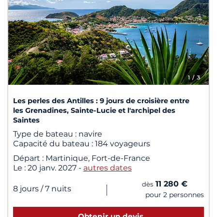
1
/ 3
Les perles des Antilles : 9 jours de croisière entre
les Grenadines, Sainte-Lucie et l'archipel des
Saintes
Type de bateau :
navire
Capacité du bateau :
184 voyageurs
Départ :
Martinique, Fort-de-France
Le :
20 janv. 2027
-
autres dates
11 280 €
dès
|
8 jours
/ 7 nuits
pour 2 personnes
Obtenir un devis