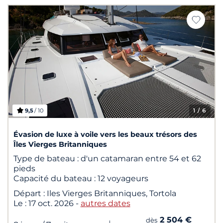
9,5
/ 10
1
/ 6
Évasion de luxe à voile vers les beaux trésors des
Îles Vierges Britanniques
Type de bateau :
d'un catamaran entre 54 et 62
pieds
Capacité du bateau :
12 voyageurs
Départ :
Iles Vierges Britanniques, Tortola
Le :
17 oct. 2026
-
autres dates
2 504 €
dès