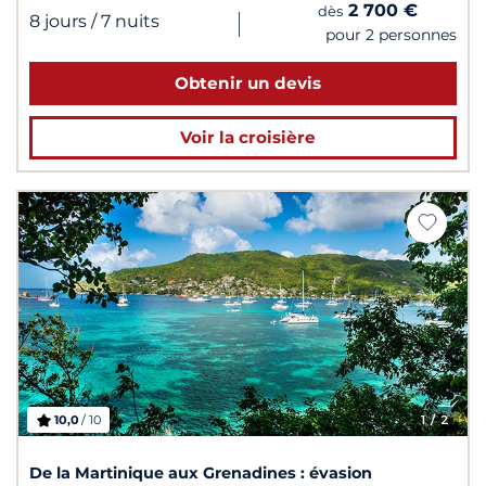
2 700 €
dès
|
8 jours
/ 7 nuits
pour 2 personnes
Obtenir un devis
Voir la croisière
10,0
/ 10
1
/ 2
De la Martinique aux Grenadines : évasion