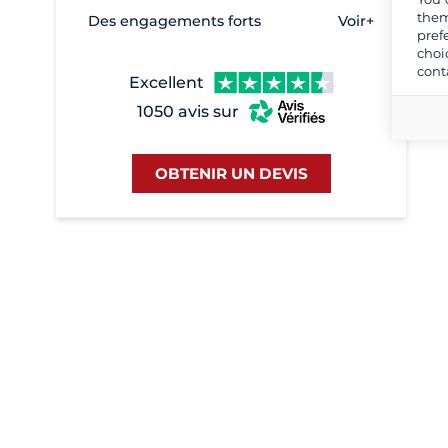
Galatas
1
them
Des engagements forts
Voir+
pref
Heraklion
2
choi
Kalamata
17
cont
Excellent
Kavala
27
1050 avis sur
Keramoti
10
Kiato
8
OBTENIR UN DEVIS
Kilini
1
Kos
197
Lavrion
268
Lefkas
751
Lygia
9
Marina Korfos
1
Milos
2
Miraggio Marina
7