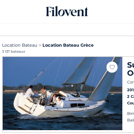
Location Bateau
Location Bateau Grèce
3 137 bateaux
S
O
Cor
201
2 
Co
Bim
Bal