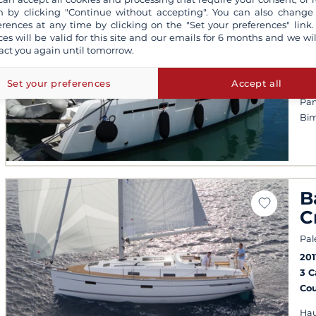
L
 by clicking "Continue without accepting". You can also change
erences at any time by clicking on the "Set your preferences" link.
Cor
ces will be valid for this site and our emails for 6 months and we wil
201
act you again until tomorrow.
6 
Co
Set your preferences
Accept all
Pan
Bim
B
C
Pal
201
3 
Co
Hau