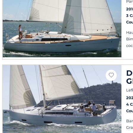
Par
20
3 
Co
Hau
Bim
coc
D
G
Lef
202
4 
Co
Bar
Gra