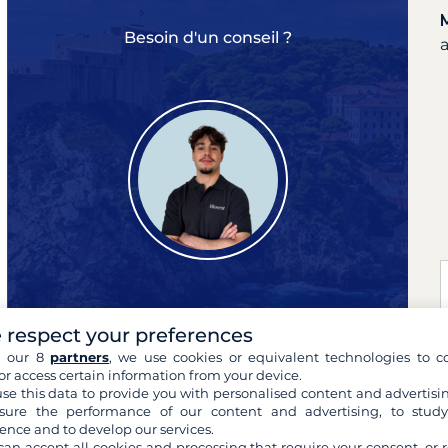
Besoin d'un conseil ?
Mael
 respect your preferences
expert de vos croisières
h our 8
partners
, we use cookies or equivalent technologies to co
or access certain information from your device.
se this data to provide you with personalised content and advertisin
ure the performance of our content and advertising, to stud
ence and to develop our services.
can accept all cookies and processing that require your consent, or r