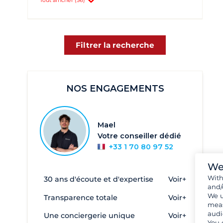
Tout afficher (56)
Iles Sporades et environs
Mer Ionienne grecque
Sud du Péloponnèse
Filtrer la recherche
Achillio
2
Aigeiros- port Fanari
1
Astakos
3
NOS ENGAGEMENTS
Athènes
856
Corfou
303
Mael
Crète
5
Votre conseiller dédié
Céphalonie
33
+33 1 70 80 97 52
Egine
2
We
Wit
Elefsina - Marina Kalympaki
6
30 ans d'écoute et d'expertise
Voir+
and/
Eleusis
3
We u
Transparence totale
Voir+
meas
Evia - Oreous
2
audi
Une conciergerie unique
Voir+
You 