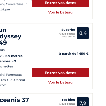
Entrez vos dates
ini, Convertisseur
ctrique
Voir le bateau
un
Superbe
8,4
16 avis clients
dyssey
note sur 10
49
kas
à partir de 1 650 €
7
13.9 mètres
Cabines
9
uchettes
Entrez vos dates
ini, Panneaux
aires, GPS traceur
Voir le bateau
kpit
ceanis 37
Très bien
7,9
15 avis clients