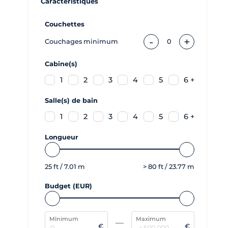
Caractéristiques
Couchettes
-
+
Couchages minimum
0
Cabine(s)
1
2
3
4
5
6 +
Salle(s) de bain
1
2
3
4
5
6 +
Longueur
25
ft /
7.01
m
>
80
ft /
23.77
m
Budget (EUR)
Minimum
Maximum
€
€