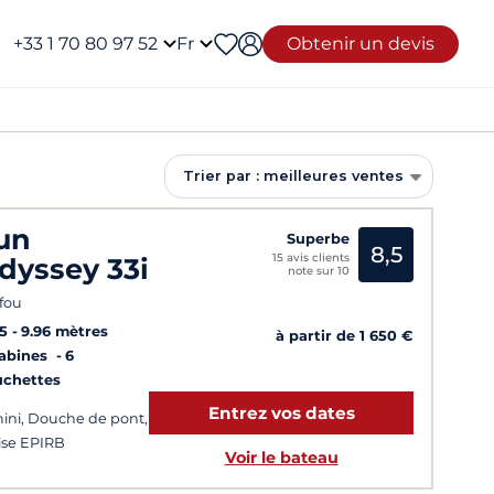
+33 1 70 80 97 52
Fr
Obtenir un devis
Trier par : meilleures ventes
un
Superbe
8,5
15 avis clients
dyssey 33i
note sur 10
fou
5
9.96 mètres
à partir de 1 650 €
Cabines
6
uchettes
Entrez vos dates
ini, Douche de pont,
ise EPIRB
Voir le bateau