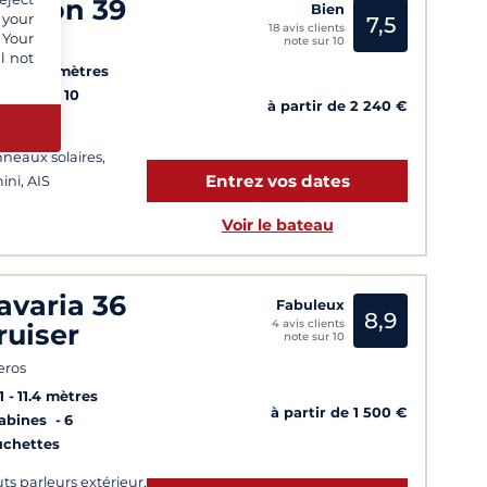
agoon 39
Bien
 your
7,5
18 avis clients
 Your
note sur 10
fou
l not
5
11.74 mètres
Cabines
10
à partir de 2 240 €
uchettes
neaux solaires,
Entrez vos dates
ini, AIS
Voir le bateau
avaria 36
Fabuleux
8,9
4 avis clients
ruiser
note sur 10
eros
1
11.4 mètres
à partir de 1 500 €
Cabines
6
uchettes
ts parleurs extérieur,