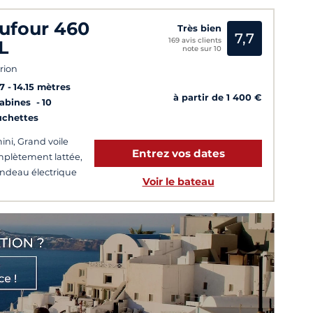
ufour 460
Très bien
7,7
169 avis clients
L
note sur 10
rion
7
14.15 mètres
à partir de 1 400 €
Cabines
10
uchettes
ini, Grand voile
Entrez vos dates
plètement lattée,
ndeau électrique
Voir le bateau