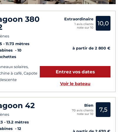
agoon 380
Extraordinaire
10,0
1 avis clients
2
note sur 10
hènes
5
11.73 mètres
à partir de 2 800 €
Cabines
10
uchettes
neaux solaires,
Entrez vos dates
hine à café, Capote
descente
Voir le bateau
agoon 42
Bien
7,5
70 avis clients
note sur 10
hènes
23
13.2 mètres
Cabines
12
à partir de 2 670 €