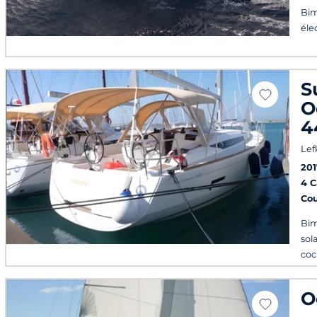
Bim
éle
S
O
4
Lef
201
4 
Co
Bim
sol
coc
O