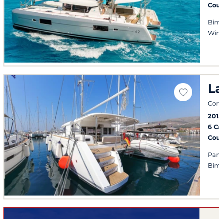
Co
Bim
Win
L
Cor
201
6 
Co
Pan
Bim