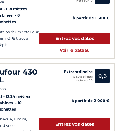
note sur 10
os
10
11.8 mètres
Cabines
8
à partir de 1 300 €
uchettes
ts parleurs extérieur,
Entrez vos dates
ini, GPS traceur
kpit
Voir le bateau
ufour 430
Extraordinaire
9,6
5 avis clients
L
note sur 10
kas
1
13.24 mètres
à partir de 2 000 €
Cabines
10
uchettes
becue, Bimini,
Entrez vos dates
nd voile