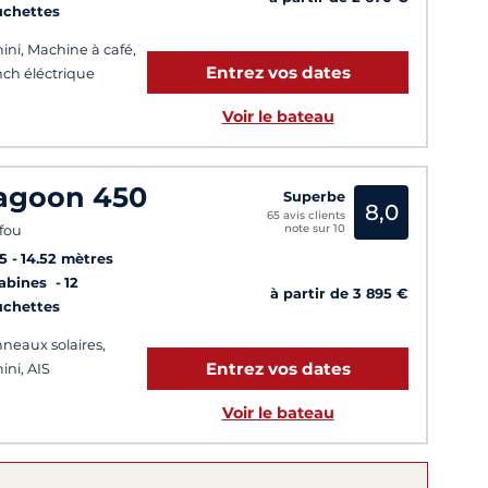
uchettes
ini, Machine à café,
Entrez vos dates
ch éléctrique
Voir le bateau
agoon 450
Superbe
8,0
65 avis clients
note sur 10
fou
5
14.52 mètres
Cabines
12
à partir de 3 895 €
uchettes
neaux solaires,
Entrez vos dates
ini, AIS
Voir le bateau