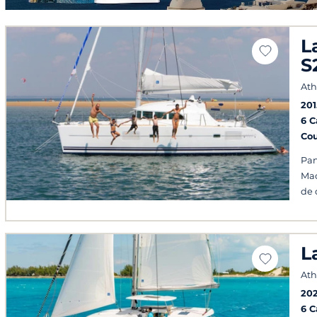
L
S
At
201
6 
Co
Pan
Mac
de 
L
At
20
6 