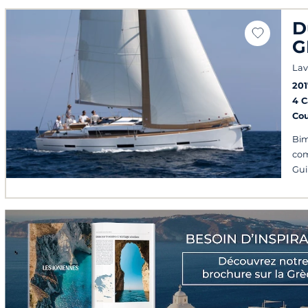
D
G
Lav
201
4 
Co
Bim
com
Gui