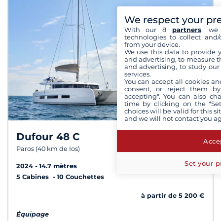
We respect your pr
With our 8
partners
, we 
technologies to collect and/
from your device.
We use this data to provide 
and advertising, to measure t
and advertising, to study ou
services.
You can accept all cookies an
consent, or reject them by
accepting". You can also ch
time by clicking on the "Set
choices will be valid for this 
and we will not contact you a
Dufour 48 C
8,0 /
10
Accep
Paros (40 km de Ios)
Set your p
2024
14.7 mètres
5 Cabines
10 Couchettes
à partir de 5 200 €
Équipage