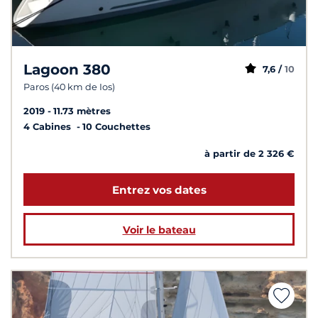
Lagoon 380
7,6 /
10
Paros (40 km de Ios)
2019
11.73 mètres
4 Cabines
10 Couchettes
à partir de 2 326 €
Entrez vos dates
Voir le bateau