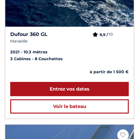
Dufour 360 GL
10
8,9 /
Marseille
2021
10.3 mètres
3 Cabines
8 Couchettes
à partir de 1 500 €
Entrez vos dates
Voir le bateau