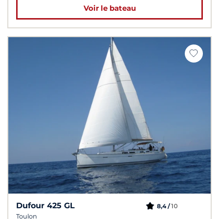
Voir le bateau
Dufour 425 GL
10
8,4 /
Toulon