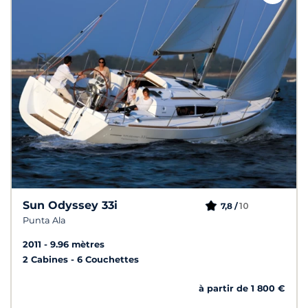
Sun Odyssey 33i
10
7,8 /
Punta Ala
2011
9.96 mètres
2 Cabines
6 Couchettes
à partir de 1 800 €