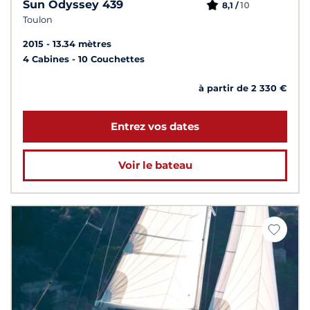
Sun Odyssey 439
10
8,1 /
Toulon
2015
13.34 mètres
4 Cabines
10 Couchettes
à partir de 2 330 €
Entrez vos dates
Voir le bateau