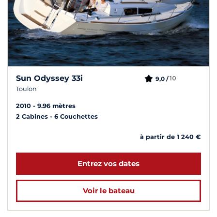
Sun Odyssey 33i
10
9,0 /
Toulon
2010
9.96 mètres
2 Cabines
6 Couchettes
à partir de 1 240 €
Entrez vos dates
Voir le bateau