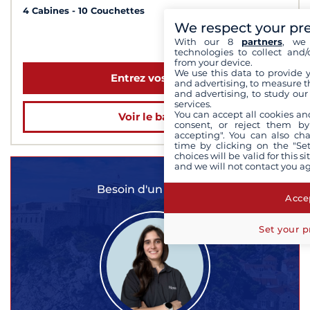
4 Cabines
10 Couchettes
We respect your pr
à partir de 1 400 €
With our 8
partners
, we 
technologies to collect and/
from your device.
We use this data to provide 
Entrez vos dates
and advertising, to measure t
and advertising, to study ou
services.
You can accept all cookies an
Voir le bateau
consent, or reject them by
accepting". You can also ch
time by clicking on the "Set
choices will be valid for this 
and we will not contact you a
Besoin d'un conseil ?
Accep
Set your p