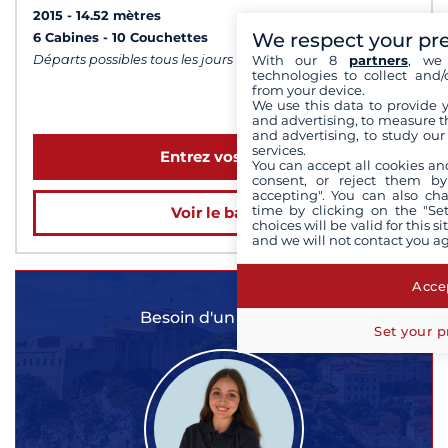
2015
14.52 mètres
We respect your pr
6 Cabines
10 Couchettes
With our 8
partners
, we 
Départs possibles tous les jours
technologies to collect and/
from your device.
à partir de 5 300 €
We use this data to provide 
and advertising, to measure t
and advertising, to study ou
services.
Entrez vos dates
You can accept all cookies an
consent, or reject them by
accepting". You can also ch
time by clicking on the "Set
Voir le bateau
choices will be valid for this 
and we will not contact you a
Accep
Besoin d'un conseil ?
Set your p