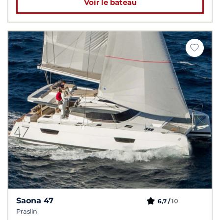
Voir le bateau
Saona 47
10
6,7 /
Praslin