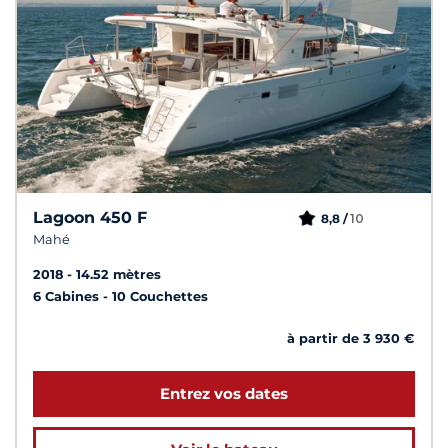
Lagoon 450 F
10
8,8 /
Mahé
2018
14.52 mètres
6 Cabines
10 Couchettes
à partir de 3 930 €
Entrez vos dates