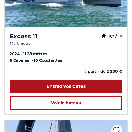
Excess 11
9,2 /
10
Martinique
2024
11.28 mètres
6 Cabines
10 Couchettes
à partir de 2 200 €
Entrez vos dates
Voir le bateau