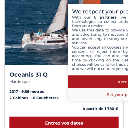
We respect your pr
With our 8
partners
, we 
technologies to collect and/
from your device.
We use this data to provide 
and advertising, to measure t
and advertising, to study ou
services.
You can accept all cookies an
consent, or reject them by
accepting". You can also ch
time by clicking on the "Set
choices will be valid for this 
and we will not contact you a
Oceanis 31 Q
8,3 /
10
Accep
Martinique
2017
9.66 mètres
Set your p
2 Cabines
6 Couchettes
à partir de 1 780 €
Entrez vos dates