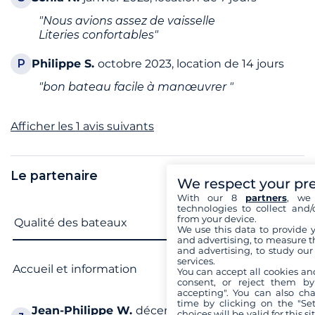
"Nous avions assez de vaisselle
Literies confortables"
P
Philippe
S.
octobre 2023, location de 14 jours
"bon bateau facile à manœuvrer "
Afficher les 1 avis suivants
8,1 /
10
Le partenaire
We respect your pr
Superbe
With our 8
partners
, we 
297 avis sur le partenaire
(sur la destination)
technologies to collect and/
from your device.
Nom du critère
Note
Qualité des bateaux
We use this data to provide 
8,1
and advertising, to measure t
and advertising, to study ou
services.
Accueil et information
Très bien
You can accept all cookies an
consent, or reject them by
accepting". You can also ch
time by clicking on the "Set
Jean-Philippe
W.
décembre 2025, location de 11
choices will be valid for this 