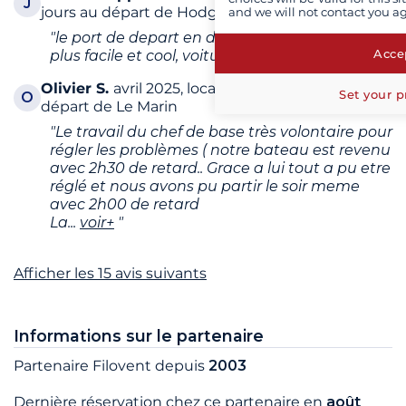
J
jours au départ de Hodges Creek Marina
and we will not contact you a
"le port de depart en dehors de road town,
Accep
plus facile et cool, voiture proche"
Olivier
S.
avril 2025, location de 10 jours au
Set your p
O
départ de Le Marin
"Le travail du chef de base très volontaire pour
régler les problèmes ( notre bateau est revenu
avec 2h30 de retard.. Grace a lui tout a pu etre
réglé et nous avons pu partir le soir meme
avec 2h00 de retard
La
...
voir+
"
Afficher les 15 avis suivants
Informations sur le partenaire
Partenaire Filovent depuis
2003
Dernière réservation chez ce partenaire en
août