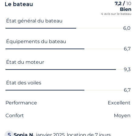
7,2 /
10
Le bateau
Bien
4 avis sur le bateau
Nom du critère
Note
État général du bateau
6,0
Équipements du bateau
6,7
État du moteur
9,3
État des voiles
6,7
Performance
Excellent
Confort
Moyen
S
Sonia
N.
janvier 2025, location de 7 jours