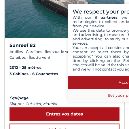
We respect your pr
With our 8
partners
, we 
technologies to collect and/
from your device.
We use this data to provide 
and advertising, to measure t
and advertising, to study ou
services.
Sunreef 82
10
9,6 /
You can accept all cookies an
consent, or reject them by
Antilles - Caraïbes - îles sous le vent -
accepting". You can also ch
Caraïbes - Îles du Vent
time by clicking on the "Set
choices will be valid for this 
2012
25 mètres
and we will not contact you a
3 Cabines
6 Couchettes
Accep
à partir de 34 000 €
Set your p
Équipage
Skipper, Cuisinier, Matelot
Entrez vos dates