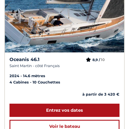
Oceanis 46.1
10
8,9 /
Saint Martin - côté Français
2024
14.6 mètres
4 Cabines
10 Couchettes
à partir de 3 420 €
Entrez vos dates
Voir le bateau