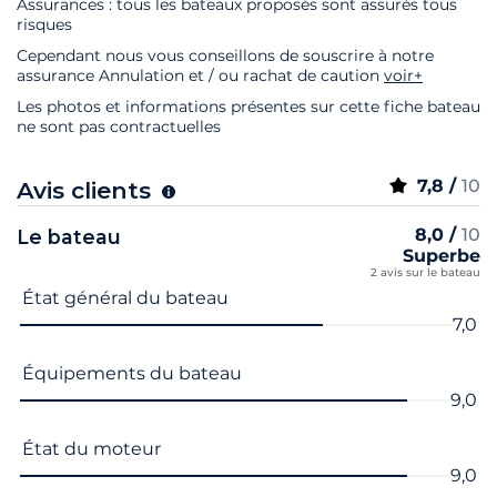
Assurances : tous les bateaux proposés sont assurés tous
risques
Cependant nous vous conseillons de souscrire à notre
assurance Annulation et / ou rachat de caution
voir+
Les photos et informations présentes sur cette fiche bateau
ne sont pas contractuelles
7,8 /
10
Avis clients
8,0 /
10
Le bateau
Superbe
2 avis sur le bateau
Nom du critère
Note
État général du bateau
7,0
Équipements du bateau
9,0
État du moteur
9,0