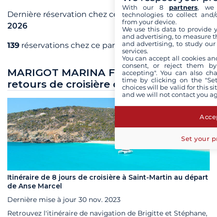
With our 8
partners
, we 
Dernière réservation chez ce partenaire en
mai
technologies to collect and/
from your device.
2026
We use this data to provide 
and advertising, to measure t
and advertising, to study ou
139
réservations chez ce partenaire
services.
You can accept all cookies an
consent, or reject them by
MARIGOT MARINA FORT LOUIS : Les
accepting". You can also ch
time by clicking on the "Set
retours de croisière de nos clients
choices will be valid for this 
and we will not contact you a
Accep
Set your p
Itinéraire de 8 jours de croisière à Saint-Martin au départ
de Anse Marcel
Dernière mise à jour
30 nov. 2023
Retrouvez l'itinéraire de navigation de Brigitte et Stéphane,