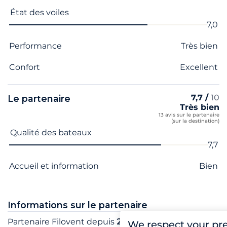
État des voiles
7,0
Performance
Très bien
Confort
Excellent
7,7 /
10
Le partenaire
Très bien
13 avis sur le partenaire
(sur la destination)
Nom du critère
Note
Qualité des bateaux
7,7
Accueil et information
Bien
Informations sur le partenaire
Partenaire Filovent depuis
2019
We respect your pr