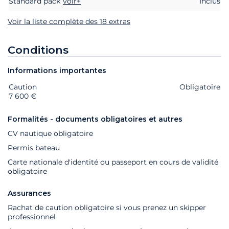
Standard pack
voir+
Inclus
Voir la liste complète des 18 extras
Conditions
Informations importantes
Caution
Extras
Statut
Prix
Obligatoire
7 600 €
Formalités - documents obligatoires et autres
CV nautique obligatoire
Permis bateau
Carte nationale d'identité ou passeport en cours de validité
obligatoire
Assurances
Rachat de caution obligatoire si vous prenez un skipper
professionnel