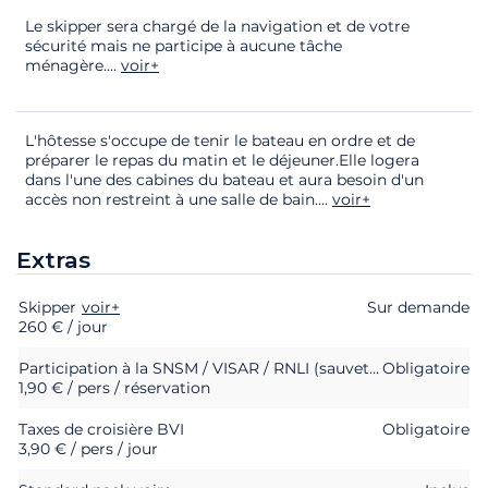
Le skipper sera chargé de la navigation et de votre
sécurité mais ne participe à aucune tâche
ménagère.
...
voir+
L'hôtesse s'occupe de tenir le bateau en ordre et de
préparer le repas du matin et le déjeuner.Elle logera
dans l'une des cabines du bateau et aura besoin d'un
accès non restreint à une salle de bain.
...
voir+
Extras
Skipper
Extras
Statut
voir+
Prix
Sur demande
260 € / jour
Participation à la SNSM / VISAR / RNLI (sauvetage en mer)
Obligatoire
1,90 € / pers / réservation
Taxes de croisière BVI
Obligatoire
3,90 € / pers / jour