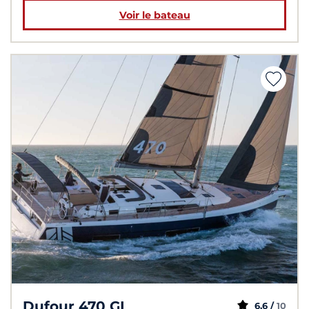
Voir le bateau
Dufour 470 GL
6,6 /
10