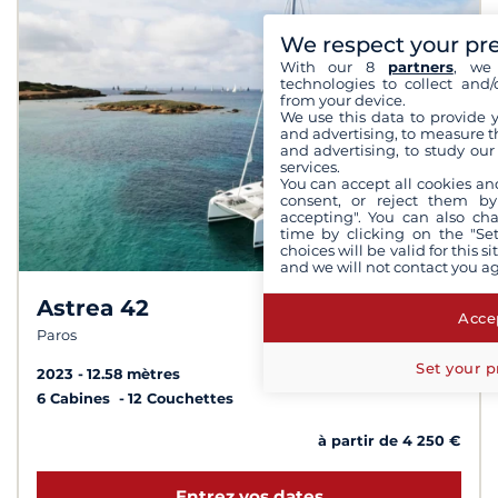
We respect your pr
With our 8
partners
, we 
technologies to collect and/
from your device.
We use this data to provide 
and advertising, to measure t
and advertising, to study ou
services.
You can accept all cookies an
consent, or reject them by
accepting". You can also ch
time by clicking on the "Set
choices will be valid for this 
and we will not contact you a
Astrea 42
7,9 /
10
Accep
Paros
Set your p
2023
12.58 mètres
6 Cabines
12 Couchettes
à partir de 4 250 €
Entrez vos dates