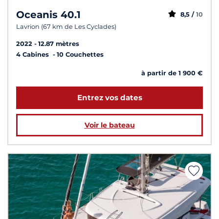
Oceanis 40.1
8,5 /
10
Lavrion (67 km de Les Cyclades)
2022
12.87 mètres
4 Cabines
10 Couchettes
à partir de 1 900 €
Entrez vos dates
Voir le bateau