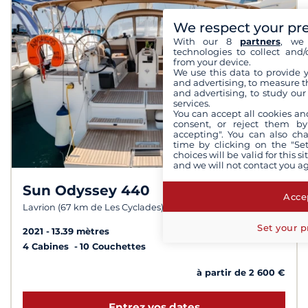
We respect your pr
With our 8
partners
, we 
technologies to collect and/
from your device.
We use this data to provide 
and advertising, to measure t
and advertising, to study ou
services.
You can accept all cookies an
consent, or reject them by
accepting". You can also ch
time by clicking on the "Set
choices will be valid for this 
and we will not contact you a
Sun Odyssey 440
8,7 /
10
Accep
Lavrion (67 km de Les Cyclades)
Set your p
2021
13.39 mètres
4 Cabines
10 Couchettes
à partir de 2 600 €
Entrez vos dates