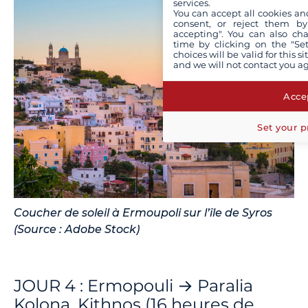
services.
You can accept all cookies an
consent, or reject them by
accepting". You can also ch
time by clicking on the "Set
choices will be valid for this 
and we will not contact you a
Accep
Set your p
Coucher de soleil à Ermoupoli sur l’île de Syros
(Source : Adobe Stock)
JOUR 4 : Ermopouli → Paralia
Kolona, Kithnos (16 heures de