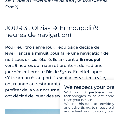
Mouillage d'Otzias sur l’île de Kea (Source : Adobe
Stock)
JOUR 3 : Otzias → Ermoupoli (9
heures de navigation)
Pour leur troisième jour, l'équipage décide de
lever l’ancre à minuit pour faire une navigation de
nuit sous un ciel étoilé. Ils arrivent à
Ermoupoli
vers 9 heures du matin et profitent donc d’une
journée entière sur l'île de Syros. En effet, après
s’être amarrés au port, ils sont allés visiter la ville,
ont mangé au restaurant et ont également pu
We respect your pr
profiter de la vie nocturne. D’autres de leurs amis
With our 8
partners
, we 
ont décidé de louer des scooters pour visiter l’île !
technologies to collect and/
from your device.
We use this data to provide 
and advertising, to measure t
and advertising, to study ou