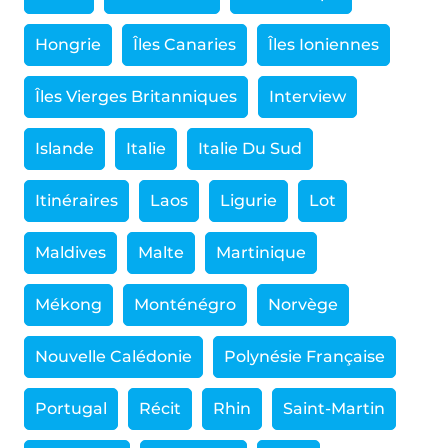
Hongrie
Îles Canaries
Îles Ioniennes
Îles Vierges Britanniques
Interview
Islande
Italie
Italie Du Sud
Itinéraires
Laos
Ligurie
Lot
Maldives
Malte
Martinique
Mékong
Monténégro
Norvège
Nouvelle Calédonie
Polynésie Française
Portugal
Récit
Rhin
Saint-Martin