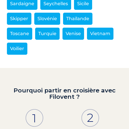
Sardaigne
Seychelles
Sicile
Skipper
Slovénie
Thaïlande
Toscane
Turquie
Venise
Vietnam
Voilier
Pourquoi partir en croisière avec
Filovent ?