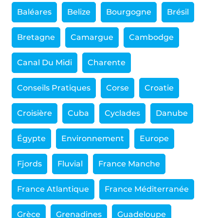
Baléares
Belize
Bourgogne
Brésil
Bretagne
Camargue
Cambodge
Canal Du Midi
Charente
Conseils Pratiques
Corse
Croatie
Croisière
Cuba
Cyclades
Danube
Égypte
Environnement
Europe
Fjords
Fluvial
France Manche
France Atlantique
France Méditerranée
Grèce
Grenadines
Guadeloupe