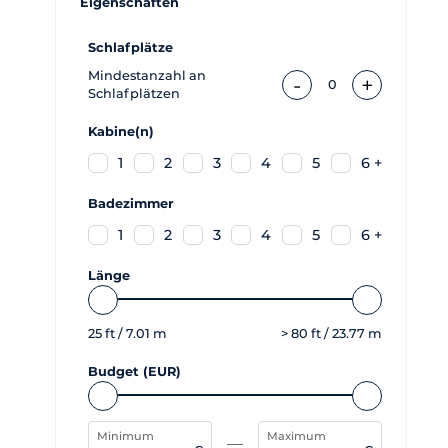
Eigenschaften
Schlafplätze
Mindestanzahl an
-
+
0
Schlafplätzen
Kabine(n)
1
2
3
4
5
6 +
Badezimmer
1
2
3
4
5
6 +
Länge
25
ft /
7.01
m
>
80
ft /
23.77
m
Budget (EUR)
Minimum
Maximum