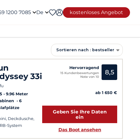
69 1200 7085
De
kostenloses Angebot
Sortieren nach : bestseller
un
Hervorragend
8,5
15 Kundenbewertungen
dyssey 33i
Note von 10
fu
ab 1 650 €
5
9.96 Meter
Kabinen
6
lafplätze
Geben Sie Ihre Daten
ein
ini, Deckdusche,
IRB-System
Das Boot ansehen