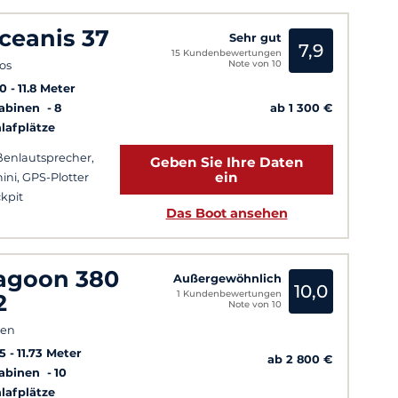
ceanis 37
Sehr gut
7,9
15 Kundenbewertungen
Note von 10
os
10
11.8 Meter
Kabinen
8
ab 1 300 €
lafplätze
enlautsprecher,
Geben Sie Ihre Daten
ein
ini, GPS-Plotter
kpit
Das Boot ansehen
agoon 380
Außergewöhnlich
10,0
1 Kundenbewertungen
2
Note von 10
hen
5
11.73 Meter
ab 2 800 €
Kabinen
10
lafplätze