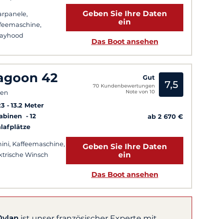
Geben Sie Ihre Daten
arpanele,
ein
feemaschine,
rayhood
Das Boot ansehen
agoon 42
Gut
7,5
70 Kundenbewertungen
Note von 10
hen
23
13.2 Meter
Kabinen
12
ab 2 670 €
lafplätze
ini, Kaffeemaschine,
Geben Sie Ihre Daten
ein
ktrische Winsch
Das Boot ansehen
Dylan
ist unser französischer Experte mit