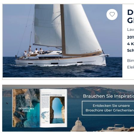
D
G
Lav
201
4 
Sch
Bim
Ele