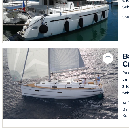
6 
Sch
Sol
B
C
Pal
201
3 
Sch
Auß
Bim
Kon