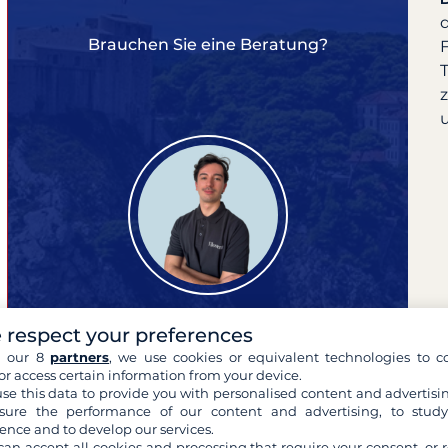
Brauchen Sie eine Beratung?
F
 respect your preferences
h our 8
partners
, we use cookies or equivalent technologies to co
or access certain information from your device.
Dylan
se this data to provide you with personalised content and advertisin
Experte für Ihre Reisen
ure the performance of our content and advertising, to stud
ence and to develop our services.
can accept all cookies and processing that require your consent, or r