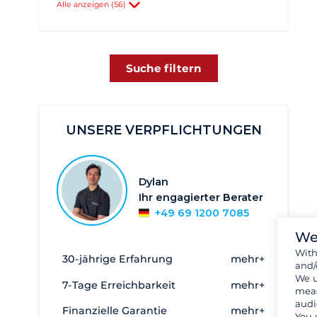
Alle anzeigen (56)
Peloponnes
Sporaden-Inseln und rund um
Achillio
2
Suche filtern
Aegina
2
Aigeiros- port Fanari
1
Astakos
3
UNSERE VERPFLICHTUNGEN
Athen
857
Elefsina - Marina Kalympaki
6
Dylan
Eleusis
3
Ihr engagierter Berater
+49 69 1200 7085
Evia - Oreoi
2
We
Galatas
1
Wit
30-jährige Erfahrung
mehr+
Heraklion
2
and/
We u
7-Tage Erreichbarkeit
mehr+
Kalamata
17
meas
audi
Kavala
27
Finanzielle Garantie
mehr+
You 