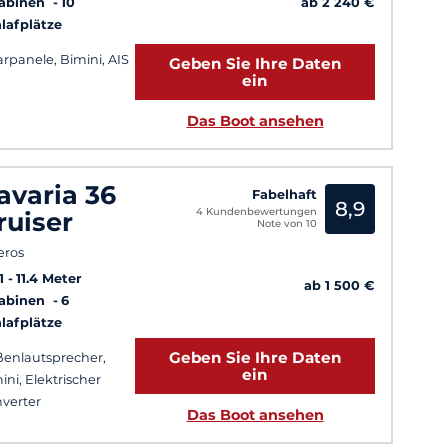
Kabinen
10
ab 2 240 €
lafplätze
arpanele, Bimini, AIS
Geben Sie Ihre Daten
ein
Das Boot ansehen
avaria 36
Fabelhaft
8,9
4 Kundenbewertungen
ruiser
Note von 10
eros
1
11.4 Meter
ab 1 500 €
Kabinen
6
lafplätze
Geben Sie Ihre Daten
enlautsprecher,
ein
ini, Elektrischer
verter
Das Boot ansehen