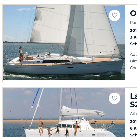
O
Par
20
3 
Sch
Auß
Bim
Coc
L
S
At
201
6 
Sch