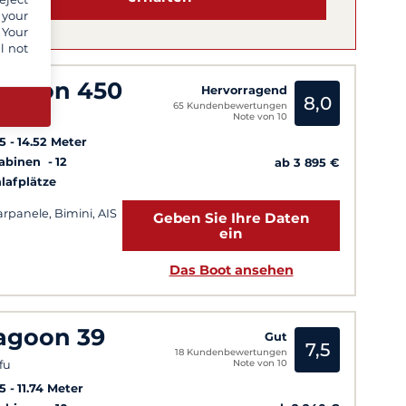
 your
 Your
l not
agoon 450
Hervorragend
8,0
65 Kundenbewertungen
Note von 10
fu
5
14.52 Meter
Kabinen
12
ab 3 895 €
lafplätze
arpanele, Bimini, AIS
Geben Sie Ihre Daten
ein
Das Boot ansehen
agoon 39
Gut
7,5
18 Kundenbewertungen
Note von 10
fu
5
11.74 Meter