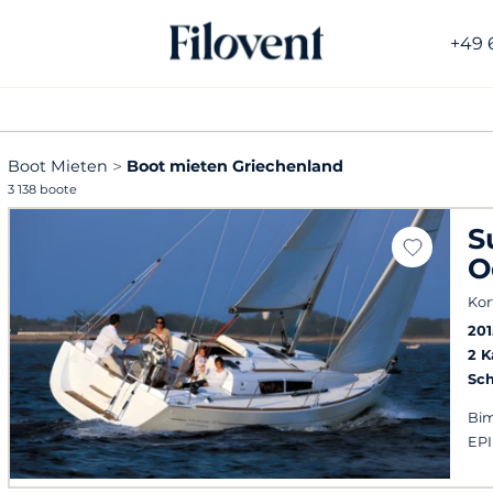
+49 
Boot Mieten
Boot mieten Griechenland
3 138 boote
S
O
Kor
201
2 
Sch
Bim
EP