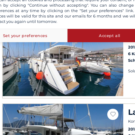
 by clicking "Continue without accepting". You can also change
erences at any time by clicking on the "Set your preferences" link.
ces will be valid for this site and our emails for 6 months and we wil
act you again until tomorrow.
L
Set your preferences
Accept all
Kor
201
6 
Sch
Sol
L
Kor
201