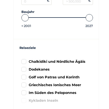
€
€
Baujahr
<
2001
2027
Reiseziele
Chalkidiki und Nördliche Ägäis
Dodekanes
Golf von Patras und Korinth
Griechisches Ionisches Meer
Im Süden des Peloponnes
Kykladen Inseln
Saronic Golf und Östlichen