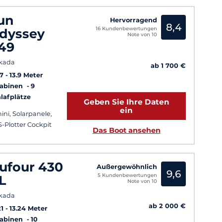
un
Hervorragend
8,4
16 Kundenbewertungen
dyssey
Note von 10
49
kada
ab 1 700 €
7
13.9 Meter
Kabinen
9
lafplätze
Geben Sie Ihre Daten
ein
ini, Solarpanele,
-Plotter Cockpit
Das Boot ansehen
ufour 430
Außergewöhnlich
9,6
5 Kundenbewertungen
L
Note von 10
kada
ab 2 000 €
1
13.24 Meter
Kabinen
10