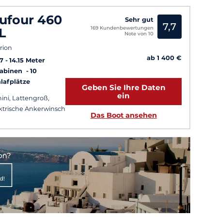
ufour 460
Sehr gut
7,7
169 Kundenbewertungen
L
Note von 10
rion
ab 1 400 €
7
14.15 Meter
Kabinen
10
lafplätze
Geben Sie Ihre Daten
ein
ini, Lattengroß,
ktrische Ankerwinsch
Das Boot ansehen