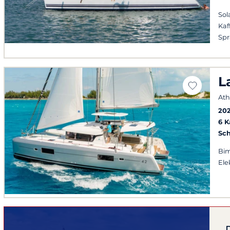
Sol
Kaf
Sp
L
At
20
6 
Sch
Bim
Ele