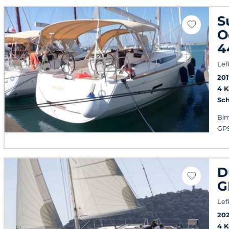
S
O
4
Lef
201
4 
Sch
Bim
GPS
D
G
Lef
202
4 