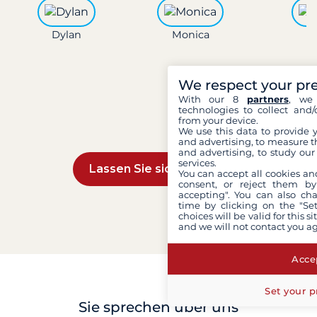
Dylan
Monica
L
We respect your pr
With our 8
partners
, we 
technologies to collect and/
from your device.
We use this data to provide 
and advertising, to measure t
and advertising, to study ou
services.
Lassen Sie sich beraten
You can accept all cookies an
consent, or reject them by
accepting". You can also ch
time by clicking on the "Set
choices will be valid for this 
and we will not contact you a
Accep
Set your p
Sie sprechen über uns