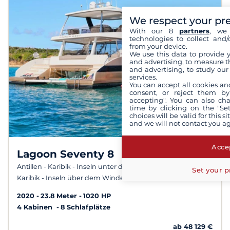
We respect your pr
With our 8
partners
, we 
technologies to collect and/
from your device.
We use this data to provide 
and advertising, to measure t
and advertising, to study ou
services.
You can accept all cookies an
consent, or reject them by
accepting". You can also ch
time by clicking on the "Set
choices will be valid for this 
and we will not contact you a
Accep
Lagoon Seventy 8
10,0
/
10
Antillen - Karibik - Inseln unter dem Winde -
Set your p
Karibik - Inseln über dem Winde
2020
23.8 Meter
1020 HP
4 Kabinen
8 Schlafplätze
ab 48 129 €