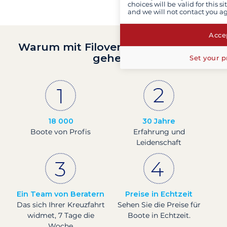
choices will be valid for this 
and we will not contact you a
Accep
Warum mit Filovent auf Segeltörn
gehen?
Set your p
18 000
30 Jahre
Boote von Profis
Erfahrung und
Leidenschaft
Ein Team von Beratern
Preise in Echtzeit
Das sich Ihrer Kreuzfahrt
Sehen Sie die Preise für
widmet, 7 Tage die
Boote in Echtzeit.
Woche