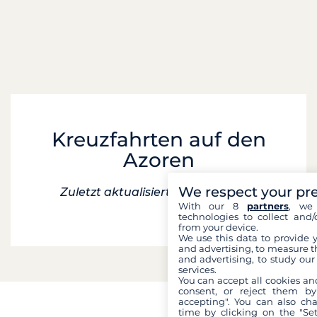
Kreuzfahrten auf den
Azoren
We respect your pr
Zuletzt aktualisiert am 9 Mai 2025
With our 8
partners
, we 
technologies to collect and/
from your device.
We use this data to provide 
and advertising, to measure t
and advertising, to study ou
services.
You can accept all cookies an
consent, or reject them by
accepting". You can also ch
time by clicking on the "Set