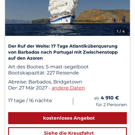
1
/ 4
Der Ruf der Weite: 17 Tage Atlantiküberquerung
von Barbados nach Portugal mit Zwischenstopp
auf den Azoren
Art des Bootes:
5-mast-segelboot
Bootskapazität:
227 Reisende
Abreise:
Barbados, Bridgetown
Der:
27 Mär 2027
-
andere Daten
4 910 €
ab
|
17 tage
/ 16 nächte
für 2 Personen
kostenloses Angebot
Siehe die Kreuzfahrt