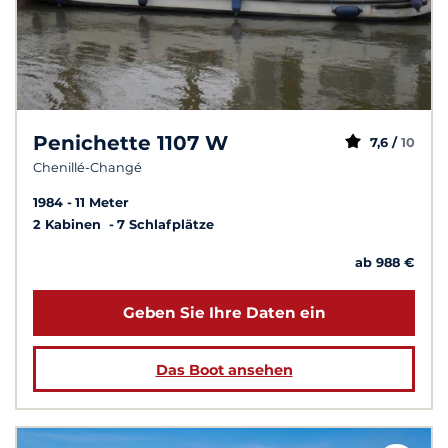
Penichette 1107 W
7,6 /
10
Chenillé-Changé
1984
11 Meter
2 Kabinen
7 Schlafplätze
ab 988 €
Geben Sie Ihre Daten ein
Das Boot ansehen