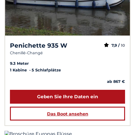
Penichette 935 W
7,9 /
10
Chenillé-Changé
9.3 Meter
1 Kabine
5 Schlafplätze
ab 867 €
Geben Sie Ihre Daten ein
Das Boot ansehen