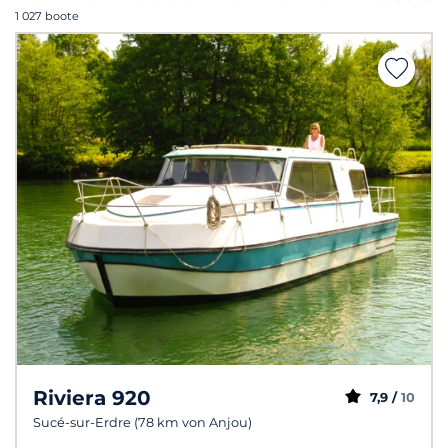
1 027 boote
Riviera 920
7,9 /
10
Sucé-sur-Erdre (78 km von Anjou)