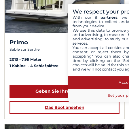
We respect your pr
With our 8
partners
, we 
technologies to collect and/
from your device.
We use this data to provide 
and advertising, to measure t
and advertising, to study ou
Primo
8,5 /
10
services.
You can accept all cookies an
Sable sur Sarthe
consent, or reject them by
accepting". You can also ch
2013
7.95 Meter
time by clicking on the "Set
choices will be valid for this 
1 Kabine
4 Schlafplätze
and we will not contact you a
ab 1 133 €
Accep
Geben Sie Ihre Daten ein
Set your p
Das Boot ansehen