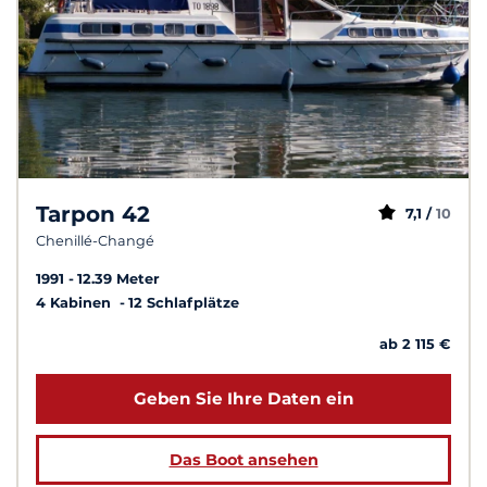
Tarpon 42
7,1 /
10
Chenillé-Changé
1991
12.39 Meter
4 Kabinen
12 Schlafplätze
ab 2 115 €
Geben Sie Ihre Daten ein
Das Boot ansehen