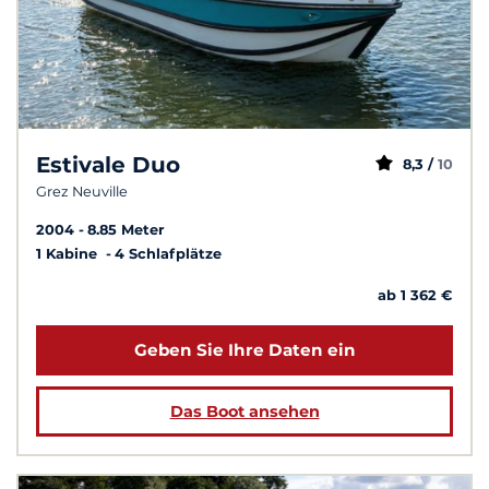
Estivale Duo
8,3 /
10
Grez Neuville
2004
8.85 Meter
1 Kabine
4 Schlafplätze
ab 1 362 €
Geben Sie Ihre Daten ein
Das Boot ansehen