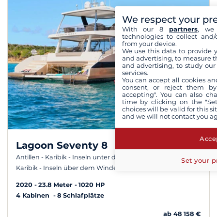
We respect your pr
With our 8
partners
, we 
technologies to collect and/
from your device.
We use this data to provide 
and advertising, to measure t
and advertising, to study ou
services.
You can accept all cookies an
consent, or reject them by
accepting". You can also ch
time by clicking on the "Set
choices will be valid for this 
and we will not contact you a
Accep
Lagoon Seventy 8
10,0
/
10
Antillen - Karibik - Inseln unter dem Winde -
Set your p
Karibik - Inseln über dem Winde
2020
23.8 Meter
1020 HP
4 Kabinen
8 Schlafplätze
ab 48 158 €