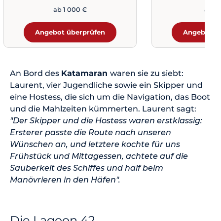
ab 1 000 €
ab 9
Angebot überprüfen
Angebot ü
An Bord des
Katamaran
waren sie zu siebt:
Laurent, vier Jugendliche sowie ein Skipper und
eine Hostess, die sich um die Navigation, das Boot
und die Mahlzeiten kümmerten. Laurent sagt:
"Der Skipper und die Hostess waren erstklassig:
Ersterer passte die Route nach unseren
Wünschen an, und letztere kochte für uns
Frühstück und Mittagessen, achtete auf die
Sauberkeit des Schiffes und half beim
Manövrieren in den Häfen".
Die Lagoon 42