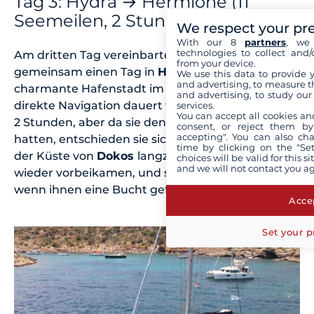
Tag 3: Hydra → Hermione (11
Seemeilen, 2 Stunden)
We respect your pr
With our 8
partners
, we 
technologies to collect and/
Am dritten Tag vereinbarten Laurent und Filippos
from your device.
gemeinsam einen Tag in
Hermione
, eine
We use this data to provide 
and advertising, to measure t
charmante Hafenstadt im
Peloponnes
. Die
and advertising, to study ou
direkte Navigation dauert von Mandraki aus etwa
services.
You can accept all cookies an
2 Stunden, aber da sie den ganzen Tag vor sich
consent, or reject them by
accepting". You can also ch
hatten, entschieden sie sich dafür, gemütlich an
time by clicking on the "Set
der Küste von
Dokos
langzufahren,
wo sie später
choices will be valid for this 
and we will not contact you a
wieder vorbeikamen, und spontan anzuhalten,
wenn ihnen eine Bucht gefiel.
Accep
Set your p