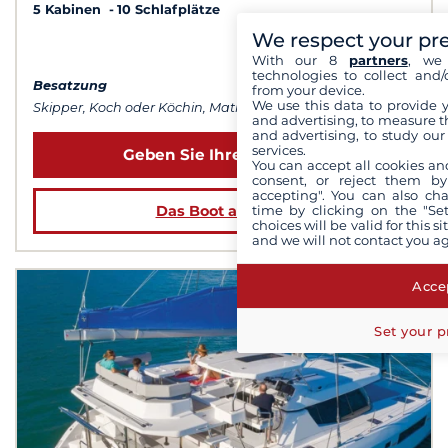
5 Kabinen
10 Schlafplätze
We respect your pr
ab 41 128 €
With our 8
partners
, we 
technologies to collect and/
Besatzung
from your device.
We use this data to provide 
Skipper, Koch oder Köchin, Matrose
and advertising, to measure t
and advertising, to study ou
services.
Geben Sie Ihre Daten ein
You can accept all cookies an
consent, or reject them by
accepting". You can also ch
time by clicking on the "Set
Das Boot ansehen
choices will be valid for this 
and we will not contact you a
Accep
Set your p