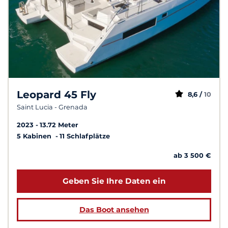
Leopard 45 Fly
8,6 /
10
Saint Lucia - Grenada
2023
13.72 Meter
5 Kabinen
11 Schlafplätze
ab 3 500 €
Geben Sie Ihre Daten ein
Das Boot ansehen