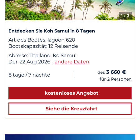
1
/ 3
Entdecken Sie Koh Samui in 8 Tagen
Art des Bootes:
lagoon 620
Bootskapazität:
12 Reisende
Abreise:
Thailand, Ko Samui
Der:
22 Aug 2026
-
andere Daten
3 660 €
dès
|
8 tage
/ 7 nächte
für 2 Personen
kostenloses Angebot
Siehe die Kreuzfahrt