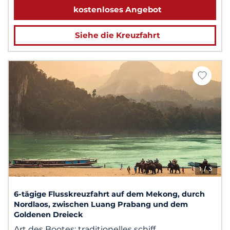
kostenloses Angebot
Siehe die Kreuzfahrt
1
/ 3
6-tägige Flusskreuzfahrt auf dem Mekong, durch
Nordlaos, zwischen Luang Prabang und dem
Goldenen Dreieck
Art des Bootes:
traditionelles schiff