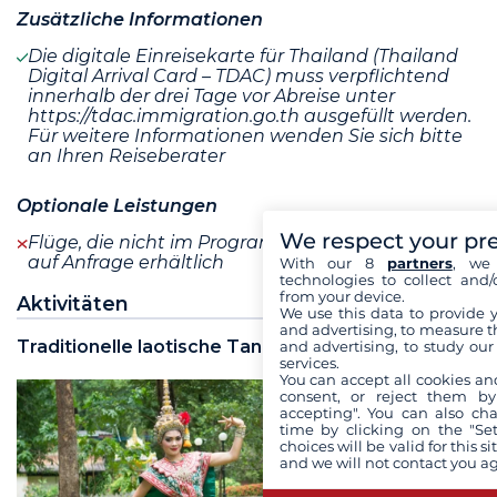
Zusätzliche Informationen
Die digitale Einreisekarte für Thailand (Thailand
Digital Arrival Card – TDAC) muss verpflichtend
innerhalb der drei Tage vor Abreise unter
https://tdac.immigration.go.th ausgefüllt werden.
Für weitere Informationen wenden Sie sich bitte
an Ihren Reiseberater
Optionale Leistungen
We respect your pr
Flüge, die nicht im Programm enthalten sind, sind
auf Anfrage erhältlich
With our 8
partners
, we 
technologies to collect and/
from your device.
Aktivitäten
We use this data to provide 
and advertising, to measure t
Traditionelle laotische Tanzvorführung
and advertising, to study ou
services.
You can accept all cookies an
consent, or reject them by
accepting". You can also ch
time by clicking on the "Set
choices will be valid for this 
and we will not contact you a