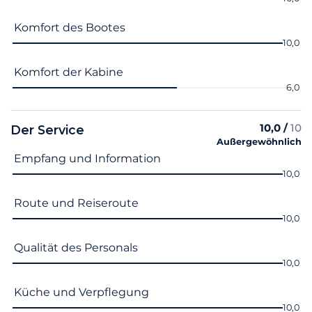
Komfort des Bootes
10,0
Komfort der Kabine
6,0
10,0 /
10
Der Service
Außergewöhnlich
Name des Kriteriums
Note
Empfang und Information
10,0
Route und Reiseroute
10,0
Qualität des Personals
10,0
Küche und Verpflegung
10,0