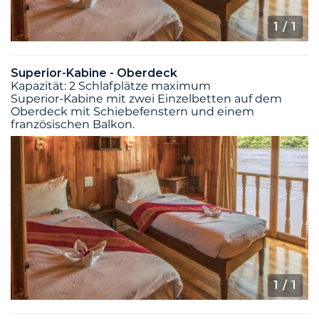
1
/ 1
Superior-Kabine - Oberdeck
Kapazität: 2 Schlafplätze maximum
Superior-Kabine mit zwei Einzelbetten auf dem
Oberdeck mit Schiebefenstern und einem
französischen Balkon.
1
/ 1