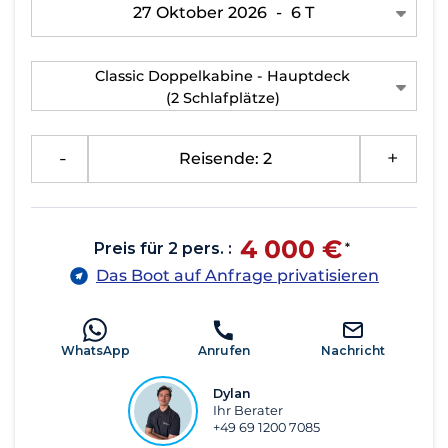
27 Oktober 2026
-
6 T
Classic Doppelkabine - Hauptdeck
(2 Schlafplätze)
-
Reisende: 2
+
4 000 €
Preis für 2 pers. :
*
Das Boot auf Anfrage privatisieren
WhatsApp
Anrufen
Nachricht
Dylan
Ihr Berater
+49 69 1200 7085