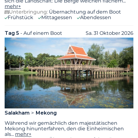
sich die Landschaft: Die Berge weichen flachem
...
mehr+
Unterbringung:
Übernachtung auf dem Boot
Frühstück
Mittagessen
Abendessen
Tag 5
- Auf einem Boot
Sa. 31 Oktober 2026
Salakham
Mekong
Während wir gemächlich den majestätischen
Mekong hinunterfahren, den die Einheimischen
als
...
mehr+