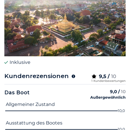
Inklusive
Kundenrezensionen
9,5 /
10
1 Kundenbewertungen
9,0 /
10
Das Boot
Außergewöhnlich
Name des Kriteriums
Note
Allgemeiner Zustand
10,0
Ausstattung des Bootes
10,0