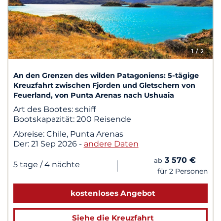
1
/ 2
An den Grenzen des wilden Patagoniens: 5-tägige
Kreuzfahrt zwischen Fjorden und Gletschern von
Feuerland, von Punta Arenas nach Ushuaia
Art des Bootes:
schiff
Bootskapazität:
200 Reisende
Abreise:
Chile, Punta Arenas
Der:
21 Sep 2026
-
andere Daten
3 570 €
ab
|
5 tage
/ 4 nächte
für 2 Personen
kostenloses Angebot
Siehe die Kreuzfahrt