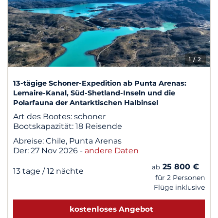
1
/ 2
13-tägige Schoner-Expedition ab Punta Arenas:
Lemaire-Kanal, Süd-Shetland-Inseln und die
Polarfauna der Antarktischen Halbinsel
Art des Bootes:
schoner
Bootskapazität:
18 Reisende
Abreise:
Chile, Punta Arenas
Der:
27 Nov 2026
-
andere Daten
25 800 €
ab
|
13 tage
/ 12 nächte
für 2 Personen
Flüge inklusive
kostenloses Angebot