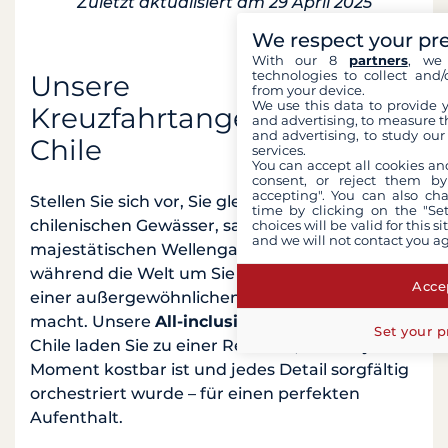
Zuletzt aktualisiert am 29 April 2025
We respect your pr
With our 8
partners
, we 
technologies to collect and/
Unsere
from your device.
We use this data to provide 
Kreuzfahrtangebote in
and advertising, to measure t
and advertising, to study ou
Chile
services.
You can accept all cookies an
consent, or reject them by
accepting". You can also ch
Stellen Sie sich vor, Sie gleiten über die
time by clicking on the "Set
chilenischen Gewässer, sanft geschaukelt vom
choices will be valid for this 
and we will not contact you a
majestätischen Wellengang des Pazifiks,
während die Welt um Sie herum verblasst und
Accep
einer außergewöhnlichen Erfahrung Platz
macht. Unsere
All-inclusive-Kreuzfahrten
in
Set your p
Chile laden Sie zu einer Reise ein, bei der jeder
Moment kostbar ist und jedes Detail sorgfältig
orchestriert wurde – für einen perfekten
Aufenthalt.