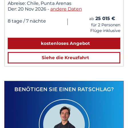
Abreise:
Chile, Punta Arenas
Der:
20 Nov 2026
-
andere Daten
25 015 €
ab
|
8 tage
/ 7 nächte
für 2 Personen
Flüge inklusive
kostenloses Angebot
Siehe die Kreuzfahrt
BENÖTIGEN SIE EINEN RATSCHLAG?