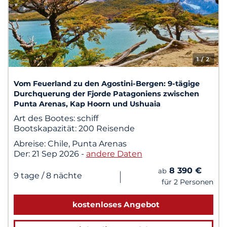
1
/ 2
Vom Feuerland zu den Agostini-Bergen: 9-tägige
Durchquerung der Fjorde Patagoniens zwischen
Punta Arenas, Kap Hoorn und Ushuaia
Art des Bootes:
schiff
Bootskapazität:
200 Reisende
Abreise:
Chile, Punta Arenas
Der:
21 Sep 2026
-
andere Daten
8 390 €
ab
|
9 tage
/ 8 nächte
für 2 Personen
kostenloses Angebot