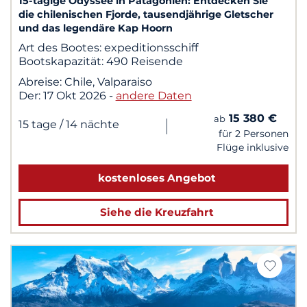
15-tägige Odyssee in Patagonien: Entdecken Sie
die chilenischen Fjorde, tausendjährige Gletscher
und das legendäre Kap Hoorn
Art des Bootes:
expeditionsschiff
Bootskapazität:
490 Reisende
Abreise:
Chile, Valparaiso
Der:
17 Okt 2026
-
andere Daten
15 380 €
ab
|
15 tage
/ 14 nächte
für 2 Personen
Flüge inklusive
kostenloses Angebot
Siehe die Kreuzfahrt