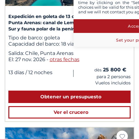
1
/ 2
time by clicking on the "Set
choices will be valid for this 
and we will not contact you a
Expedición en goleta de 13 días con salida desde
Punta Arenas: canal de Lemaire, islas Shetland del
Accep
Sur y fauna polar de la península Antártica
Tipo de barco:
goleta
Set your p
Capacidad del barco:
18 viajeros
Salida:
Chile, Punta Arenas
El:
27 nov. 2026
-
otras fechas
25 800 €
dès
|
13 días
/ 12 noches
para 2 personas
Vuelos incluidos
Obtener un presupuesto
Ver el crucero