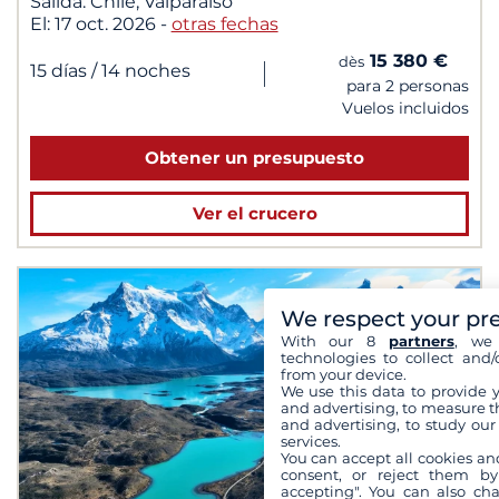
Salida:
Chile, Valparaiso
El:
17 oct. 2026
-
otras fechas
15 380 €
dès
|
15 días
/ 14 noches
para 2 personas
Vuelos incluidos
Obtener un presupuesto
Ver el crucero
We respect your pr
With our 8
partners
, we 
technologies to collect and/
from your device.
We use this data to provide 
and advertising, to measure t
and advertising, to study ou
services.
You can accept all cookies an
consent, or reject them by
accepting". You can also ch