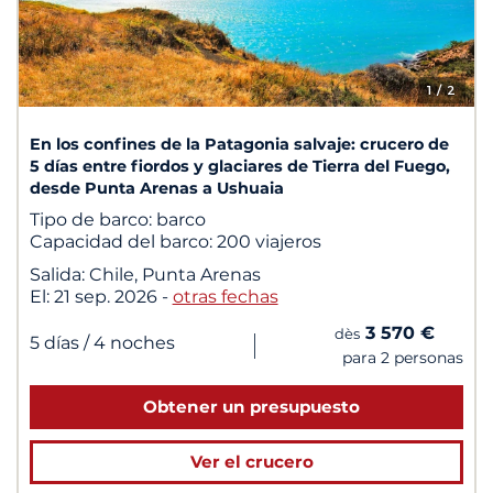
1
/ 2
En los confines de la Patagonia salvaje: crucero de
5 días entre fiordos y glaciares de Tierra del Fuego,
desde Punta Arenas a Ushuaia
Tipo de barco:
barco
Capacidad del barco:
200 viajeros
Salida:
Chile, Punta Arenas
El:
21 sep. 2026
-
otras fechas
3 570 €
dès
|
5 días
/ 4 noches
para 2 personas
Obtener un presupuesto
Ver el crucero