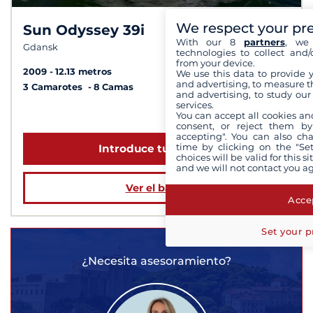
We respect your pr
Sun Odyssey 39i
With our 8
partners
, we 
Gdansk
technologies to collect and/
from your device.
2009
12.13 metros
We use this data to provide 
and advertising, to measure t
3 Camarotes
8 Camas
and advertising, to study ou
services.
a partir de 1 540 €
You can accept all cookies an
consent, or reject them by
accepting". You can also ch
time by clicking on the "Set
Introduce tus fechas
choices will be valid for this 
and we will not contact you a
Ver el barco
Accep
Set your p
¿Necesita asesoramiento?