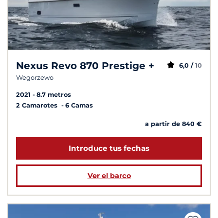
Nexus Revo 870 Prestige +
6,0 /
10
Wegorzewo
2021
8.7 metros
2 Camarotes
6 Camas
a partir de 840 €
Introduce tus fechas
Ver el barco