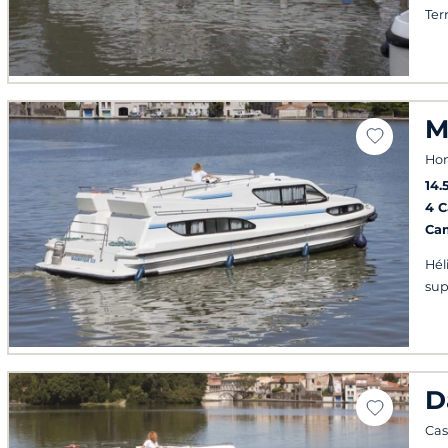
Ter
M
Ho
14.
4 
Ca
Hél
sup
D
Cas