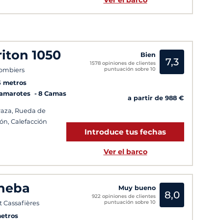
riton 1050
Bien
7,3
1578 opiniones de clientes
puntuación sobre 10
ombiers
5 metros
Camarotes
8 Camas
a partir de 988 €
raza, Rueda de
ón, Calefacción
Introduce tus fechas
Ver el barco
heba
Muy bueno
8,0
922 opiniones de clientes
puntuación sobre 10
t Cassafières
etros