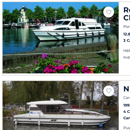
R
C
Por
12.
3 
Hél
sup
N
Ca
199
4 
Ca
Pue