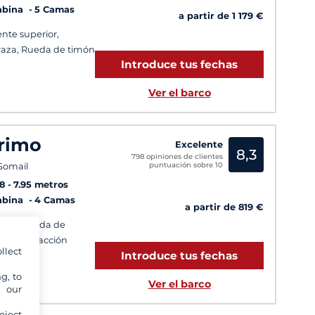
abina
5 Camas
a partir de 1 179 €
nte superior,
raza, Rueda de timón
Introduce tus fechas
Ver el barco
rimo
Excelente
8,3
798 opiniones de clientes
puntuación sobre 10
Somail
8
7.95 metros
abina
4 Camas
a partir de 819 €
raza, Rueda de
ón, Calefacción
llect
Introduce tus fechas
g, to
Ver el barco
y our
eject