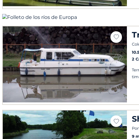
T
Col
10.
2 
Ter
tim
S
Por
9 m