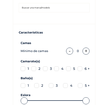
Características
Camas
-
+
Mínimo de camas
0
Camarote(s)
1
2
3
4
5
6 +
Baño(s)
1
2
3
4
5 +
Eslora