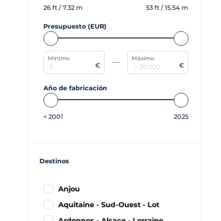
26
ft /
7.32
m
53
ft /
15.54
m
Presupuesto (EUR)
Mínimo
Máximo
€
€
Año de fabricación
<
2001
2025
Destinos
Anjou
Aquitaine - Sud-Ouest - Lot
Ardennes - Alsace - Lorraine