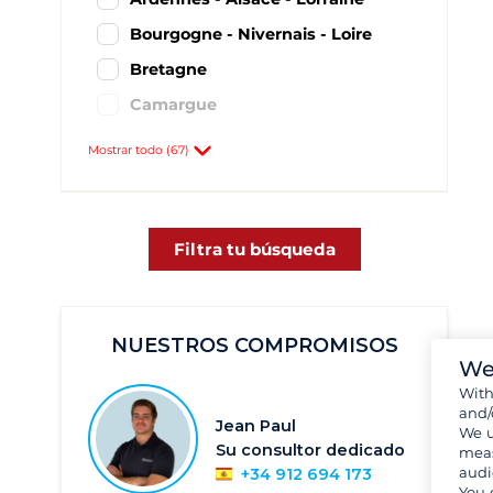
Bourgogne - Nivernais - Loire
Bretagne
Camargue
Canal du Midi
Mostrar todo (67)
Charente
Franco Condado
Lot
Filtra tu búsqueda
Mediodía-Pirineos
Tarn
NUESTROS COMPROMISOS
Vosgos
We
Agde
15
Wit
and/
Angoulême
17
Jean Paul
We u
Su consultor dedicado
meas
Argens
23
audi
+34 912 694 173
Bellegarde
22
You 