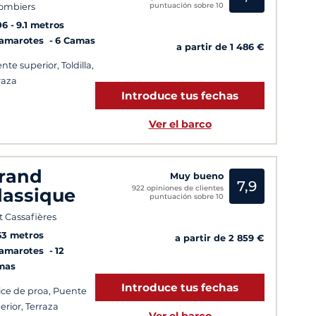
puntuación sobre 10
ombiers
06
9.1 metros
Camarotes
6 Camas
a partir de 1 486 €
nte superior, Toldilla,
raza
Introduce tus fechas
Ver el barco
rand
Muy bueno
7,9
922 opiniones de clientes
lassique
puntuación sobre 10
t Cassafières
63 metros
a partir de 2 859 €
Camarotes
12
mas
Introduce tus fechas
ice de proa, Puente
erior, Terraza
Ver el barco