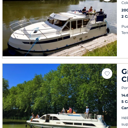
Col
20
2 
Pue
Ter
G
C
Por
14.
5 
Ca
Hél
sup