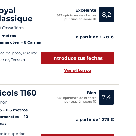
oyal
Excelente
8,2
922 opiniones de clientes
lassique
puntuación sobre 10
t Cassafières
8 metros
a partir de 2 319 €
Camarotes
6 Camas
ice de proa, Puente
Introduce tus fechas
erior, Terraza
Ver el barco
icols 1160
Bien
7,4
1578 opiniones de clientes
puntuación sobre 10
rnon
3
11.5 metros
Camarotes
10
a partir de 1 273 €
mas
nte superior,