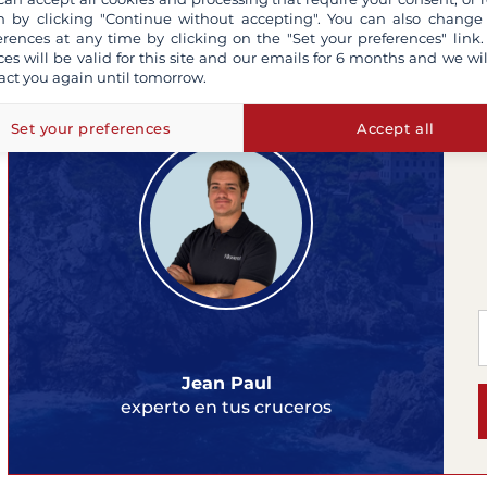
 by clicking "Continue without accepting". You can also change
erences at any time by clicking on the "Set your preferences" link.
ces will be valid for this site and our emails for 6 months and we wil
¿Necesita asesoramiento?
act you again until tomorrow.
Set your preferences
Accept all
Jean Paul
experto en tus cruceros