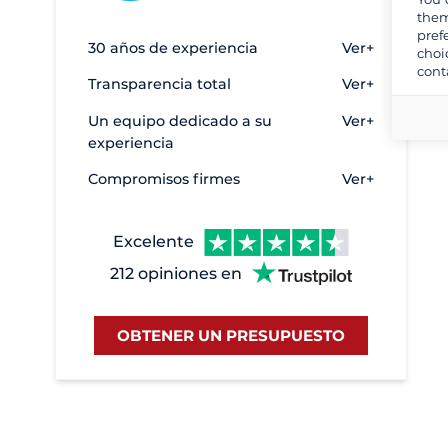
them
Bram
6
pref
30 años de experiencia
Ver+
choi
Branges
32
cont
Transparencia total
Ver+
Briare
4
Un equipo dedicado a su
Ver+
Buzet-sur-Baïse
14
experiencia
Cahors
14
Compromisos firmes
Ver+
Carcassonne
6
Carnon
21
Excelente
Castelnaudary
32
212 opiniones en
Castelsarrasin
3
Chatillon en Bazois
5
OBTENER UN PRESUPUESTO
Chenillé-Changé
13
Cognac
9
Colombiers
16
Corbigny
29