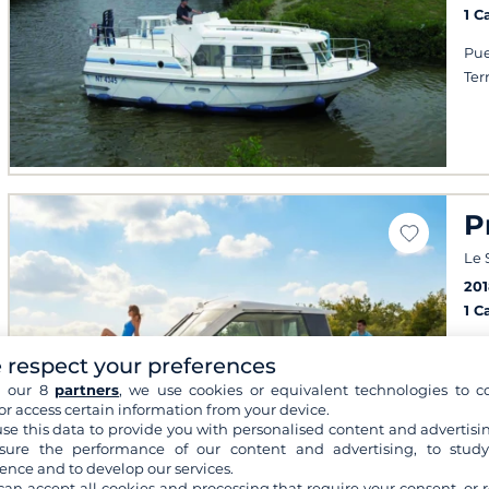
1 C
Pue
Ter
P
Le 
201
1 C
Ter
 respect your preferences
tim
h our 8
partners
, we use cookies or equivalent technologies to co
or access certain information from your device.
se this data to provide you with personalised content and advertisin
ure the performance of our content and advertising, to stud
ence and to develop our services.
can accept all cookies and processing that require your consent, or r