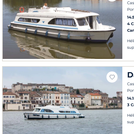
Cas
Por
14.
4 
Ca
Hél
sup
D
Cas
Por
14.
3 
Hél
sup