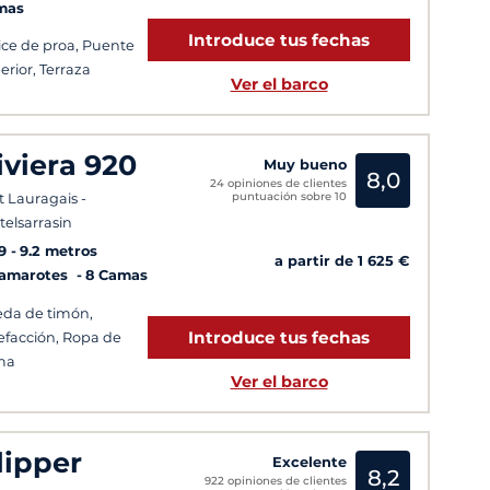
mas
Introduce tus fechas
ice de proa, Puente
erior, Terraza
Ver el barco
iviera 920
Muy bueno
8,0
24 opiniones de clientes
puntuación sobre 10
t Lauragais -
telsarrasin
9
9.2 metros
a partir de 1 625 €
Camarotes
8 Camas
da de timón,
Introduce tus fechas
efacción, Ropa de
ma
Ver el barco
lipper
Excelente
8,2
922 opiniones de clientes