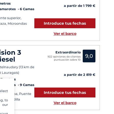
metros
a partir de 1 799 €
Camarotes
6 Camas
nte superior,
Introduce tus fechas
raza, Microondas
Ver el barco
ision 3
Extraordinario
9,0
922 opiniones de clientes
iesel
puntuación sobre 10
telnaudary (13 km de
t Lauragais)
a partir de 2 819 €
97 metros
Camarotes
9 Camas
llect
Introduce tus fechas
ice de proa, Puente
rior, Toldilla
g, to
Ver el barco
y our
eject