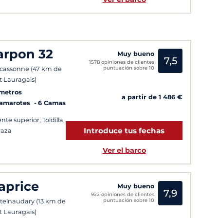
arpon 32
Muy bueno
7,5
1578 opiniones de clientes
puntuación sobre 10
cassonne (47 km de
t Lauragais)
 metros
a partir de 1 486 €
Camarotes
6 Camas
nte superior, Toldilla,
Introduce tus fechas
raza
Ver el barco
aprice
Muy bueno
7,9
922 opiniones de clientes
puntuación sobre 10
telnaudary (13 km de
t Lauragais)