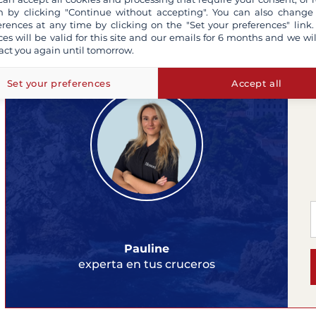
 by clicking "Continue without accepting". You can also change
erences at any time by clicking on the "Set your preferences" link.
ces will be valid for this site and our emails for 6 months and we wil
¿Necesita asesoramiento?
act you again until tomorrow.
Set your preferences
Accept all
Pauline
experta en tus cruceros