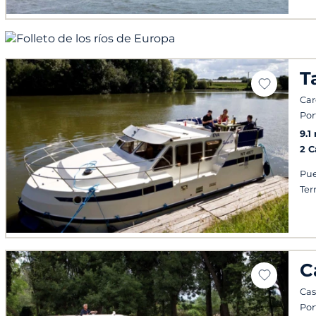
T
Car
Por
9.1
2 
Pue
Ter
C
Cas
Por