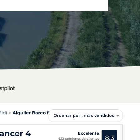
idi
Alquiler Barco fluvial Port Lauragais
Ordenar por : más vendidos
ancer 4
Excelente
8,3
922 opiniones de clientes