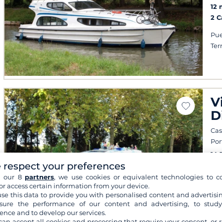
12 
2 
Pue
Ter
V
D
Cas
Por
14.
 respect your preferences
3 
h our 8
partners
, we use cookies or equivalent technologies to co
Hél
or access certain information from your device.
supe
se this data to provide you with personalised content and advertisin
ure the performance of our content and advertising, to stud
ence and to develop our services.
can accept all cookies and processing that require your consent, or r