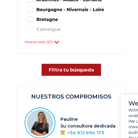
Bourgogne - Nivernais - Loire
Bretagne
Camargue
Canal du Midi
Mostrar todo (67)
Charente
Franco Condado
Lot
Filtra tu búsqueda
Mediodía-Pirineos
Tarn
NUESTROS COMPROMISOS
Vosgos
We
Agde
15
Wit
and/
Angoulême
17
Pauline
We u
Su consultora dedicada
meas
Argens
23
audi
+34 912 694 173
Bellegarde
22
You 