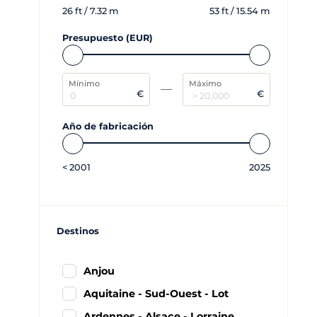
26
ft /
7.32
m
53
ft /
15.54
m
Presupuesto (EUR)
Mínimo
Máximo
€
€
Año de fabricación
<
2001
2025
Destinos
Anjou
Aquitaine - Sud-Ouest - Lot
Ardennes - Alsace - Lorraine