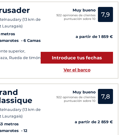
rusader
Muy bueno
7,9
922 opiniones de clientes
puntuación sobre 10
telnaudary (13 km de
t Lauragais)
9 metros
a partir de 1 859 €
Camarotes
6 Camas
nte superior,
Introduce tus fechas
raza, Rueda de timón
Ver el barco
rand
Muy bueno
7,8
922 opiniones de clientes
lassique
puntuación sobre 10
telnaudary (13 km de
t Lauragais)
a partir de 2 859 €
63 metros
Camarotes
12