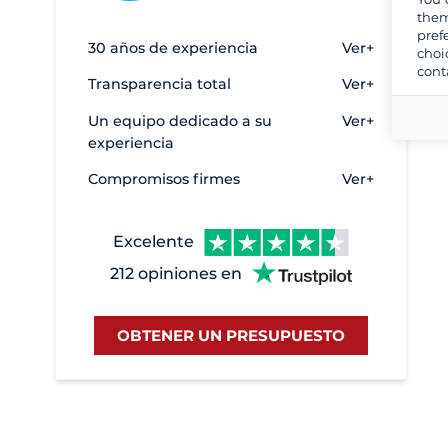
them
Bram
6
pref
30 años de experiencia
Ver+
choi
Branges
32
cont
Transparencia total
Ver+
Briare
4
Un equipo dedicado a su
Ver+
Buzet-sur-Baïse
14
experiencia
Cahors
14
Compromisos firmes
Ver+
Carcassonne
6
Carnon
21
Excelente
Castelnaudary
32
212 opiniones en
Castelsarrasin
3
Chatillon en Bazois
5
OBTENER UN PRESUPUESTO
Chenillé-Changé
13
Cognac
9
Colombiers
16
Corbigny
29