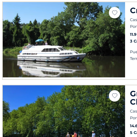
C
Cas
Por
11.
3 
Pue
Ter
G
C
Cas
Por
14.
5 