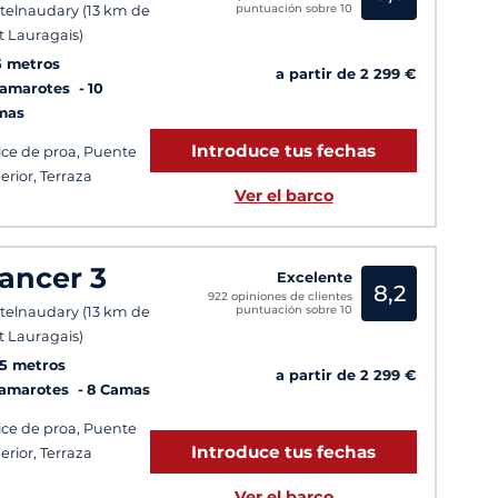
puntuación sobre 10
telnaudary (13 km de
t Lauragais)
5 metros
a partir de 2 299 €
Camarotes
10
mas
Introduce tus fechas
ice de proa, Puente
erior, Terraza
Ver el barco
ancer 3
Excelente
8,2
922 opiniones de clientes
puntuación sobre 10
telnaudary (13 km de
t Lauragais)
15 metros
a partir de 2 299 €
Camarotes
8 Camas
ice de proa, Puente
Introduce tus fechas
erior, Terraza
Ver el barco