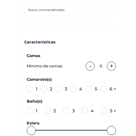
Características
Camas
-
+
Mínimo de camas
0
Camarote(s)
1
2
3
4
5
6 +
Baño(s)
1
2
3
4
5 +
Eslora