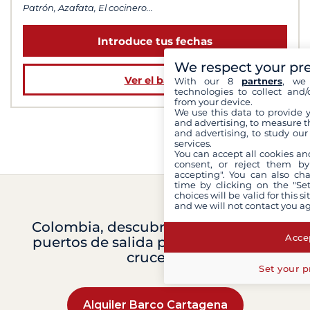
Patrón, Azafata, El cocinero...
Introduce tus fechas
We respect your pr
Ver el barco
With our 8
partners
, we 
technologies to collect and/
from your device.
We use this data to provide 
and advertising, to measure t
and advertising, to study ou
services.
You can accept all cookies an
consent, or reject them by
accepting". You can also ch
time by clicking on the "Set
choices will be valid for this 
and we will not contact you a
Colombia, descubre los principales
Accep
puertos de salida para un hermoso
crucero.
Set your p
Alquiler Barco Cartagena