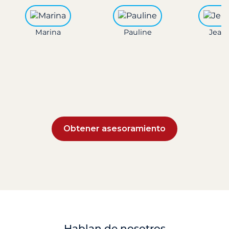
Marina
Pauline
Jean 
Obtener asesoramiento
Hablan de nosotros