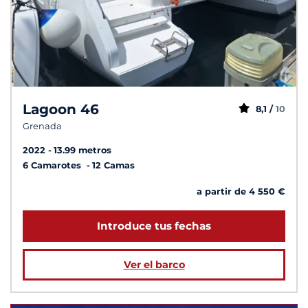
Lagoon 46
8,1 /
10
Grenada
2022
13.99 metros
6 Camarotes
12 Camas
a partir de 4 550 €
Introduce tus fechas
Ver el barco