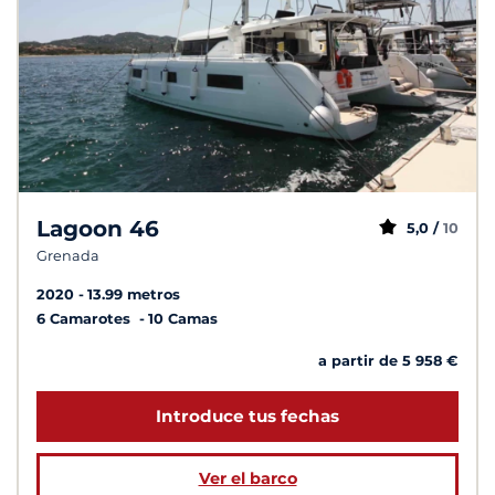
Lagoon 46
5,0 /
10
Grenada
2020
13.99 metros
6 Camarotes
10 Camas
a partir de 5 958 €
Introduce tus fechas
Ver el barco