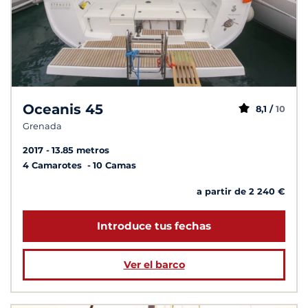
Oceanis 45
8,1 /
10
Grenada
2017
13.85 metros
4 Camarotes
10 Camas
a partir de 2 240 €
Introduce tus fechas
Ver el barco