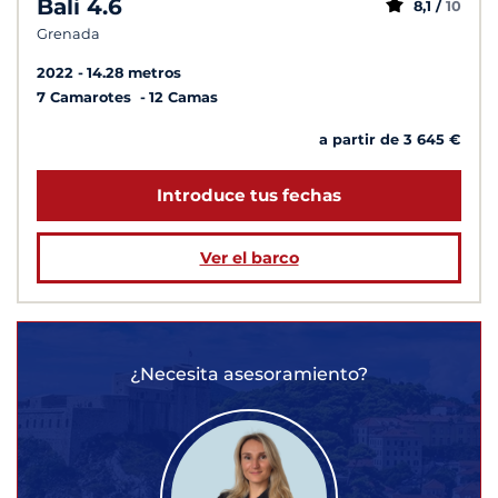
Bali 4.6
8,1 /
10
Grenada
2022
14.28 metros
7 Camarotes
12 Camas
a partir de 3 645 €
Introduce tus fechas
Ver el barco
¿Necesita asesoramiento?