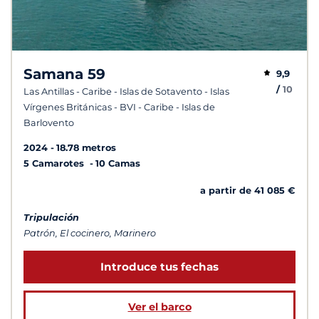
Samana 59
9,9
/
10
Las Antillas - Caribe - Islas de Sotavento - Islas
Vírgenes Británicas - BVI - Caribe - Islas de
Barlovento
2024
18.78 metros
5 Camarotes
10 Camas
a partir de 41 085 €
Tripulación
Patrón, El cocinero, Marinero
Introduce tus fechas
Ver el barco