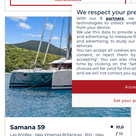
We respect your pr
With our 8
partners
, we 
technologies to collect and/
from your device.
We use this data to provide 
and advertising, to measure t
and advertising, to study ou
services.
You can accept all cookies an
consent, or reject them by
accepting". You can also ch
time by clicking on the "Set
choices will be valid for this 
and we will not contact you a
Accep
Set your p
Samana 59
10,0
/
10
Las Antillas - Islas Vírgenes Británicas - BVI - Islas