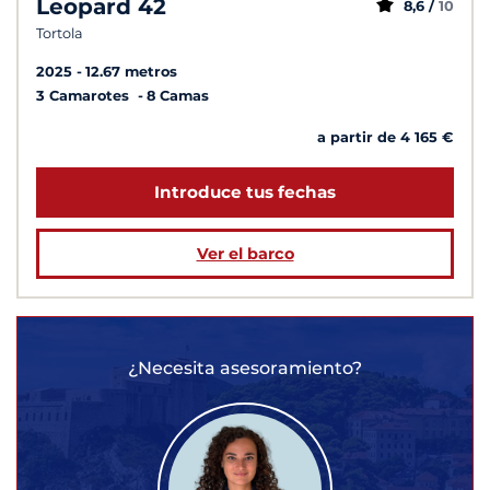
Leopard 42
8,6 /
10
Tortola
2025
12.67 metros
3 Camarotes
8 Camas
a partir de 4 165 €
Introduce tus fechas
Ver el barco
¿Necesita asesoramiento?