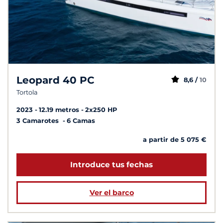
Leopard 40 PC
8,6 /
10
Tortola
2023
12.19 metros
2x250 HP
3 Camarotes
6 Camas
a partir de 5 075 €
Introduce tus fechas
Ver el barco