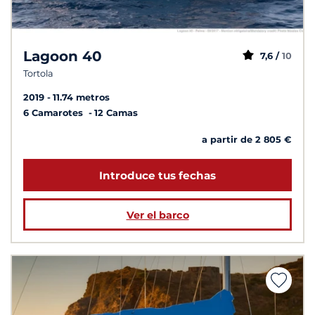
Lagoon 40
7,6 /
10
Tortola
2019
11.74 metros
6 Camarotes
12 Camas
a partir de 2 805 €
Introduce tus fechas
Ver el barco