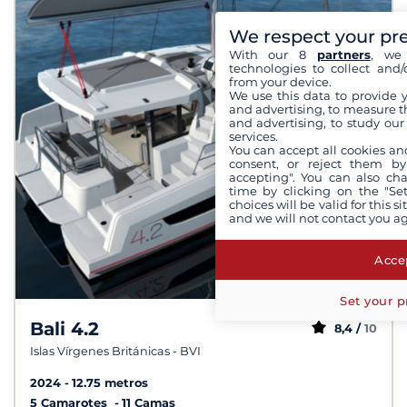
We respect your pr
With our 8
partners
, we 
technologies to collect and/
from your device.
We use this data to provide 
and advertising, to measure t
and advertising, to study ou
services.
You can accept all cookies an
consent, or reject them by
accepting". You can also ch
time by clicking on the "Set
choices will be valid for this 
and we will not contact you a
Accep
Set your p
Bali 4.2
8,4 /
10
Islas Vírgenes Británicas - BVI
2024
12.75 metros
5 Camarotes
11 Camas