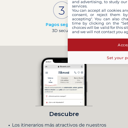
and advertising, to study ou
services.
You can accept all cookies an
consent, or reject them by
accepting". You can also ch
time by clicking on the "Set
Pagos seguros
choices will be valid for this 
3D secure
and we will not contact you a
Accep
Set your p
Descubre
Los itinerarios más atractivos de nuestros