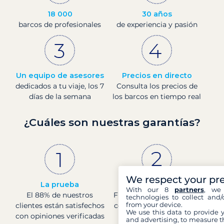
18 000
30 años
barcos de profesionales
de experiencia y pasión
Un equipo de asesores
Precios en directo
dedicados a tu viaje, los 7
Consulta los precios de
días de la semana
los barcos en tiempo real
¿Cuáles son nuestras garantías?
We respect your pr
La prueba
Empresa francesa
With our 8
partners
, we 
El 88% de nuestros
Finanzas sólidas con una
technologies to collect and/
from your device.
clientes están satisfechos
cotización 4 en el Banco
We use this data to provide 
con opiniones verificadas
de Francia
and advertising, to measure t