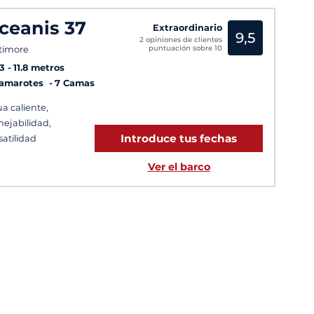
ceanis 37
Extraordinario
9,5
2 opiniones de clientes
puntuación sobre 10
timore
3
11.8 metros
Camarotes
7 Camas
a caliente,
ejabilidad,
Introduce tus fechas
satilidad
Ver el barco