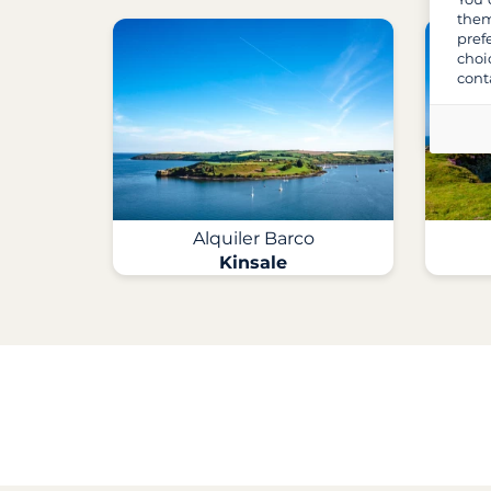
them
pref
choi
cont
Alquiler Barco
Kinsale