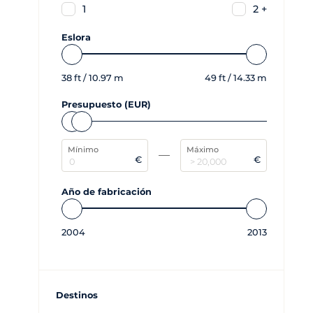
1
2 +
Eslora
38
ft /
10.97
m
49
ft /
14.33
m
Presupuesto (EUR)
Mínimo
Máximo
€
€
Año de fabricación
2004
2013
Destinos