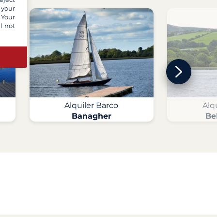
 your
 Your
l not
Alquiler Barco
Alq
Banagher
Be