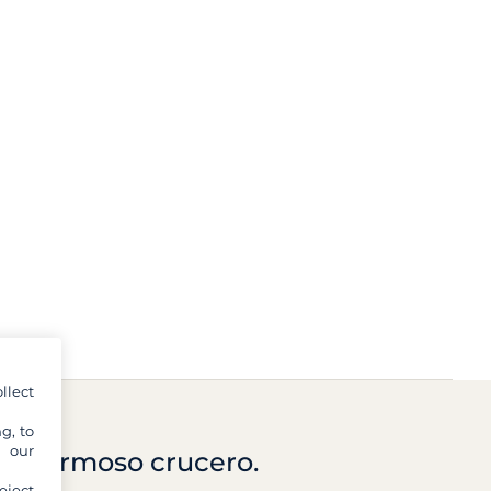
llect
g, to
y our
 un hermoso crucero.
eject