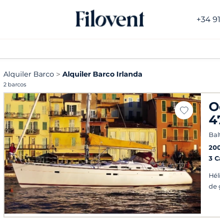
+34 9
Alquiler Barco
Alquiler Barco Irlanda
2 barcos
O
4
Bal
20
3 
Hél
de 