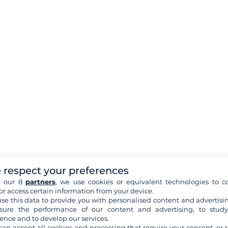
 respect your preferences
h our 8
partners
, we use cookies or equivalent technologies to co
or access certain information from your device.
se this data to provide you with personalised content and advertisin
ure the performance of our content and advertising, to stud
os principales puertos de salida para
ence and to develop our services.
can accept all cookies and processing that require your consent, or r