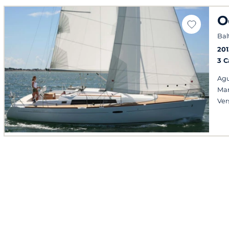
O
Bal
201
3 
Agu
Man
Ver