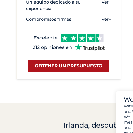
Un equipo dedicado a su
Ver+
experiencia
Compromisos firmes
Ver+
Excelente
212 opiniones en
OBTENER UN PRESUPUESTO
We
Wit
and/
We u
meas
Irlanda, descubre l
audi
You 