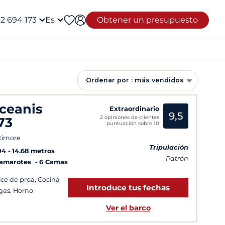
12 694 173
Es
Obtener un presupuesto
Ordenar por : más vendidos
ceanis
Extraordinario
9,5
2 opiniones de clientes
73
puntuación sobre 10
timore
Tripulación
04
14.68 metros
Patrón
Camarotes
6 Camas
ice de proa, Cocina
Introduce tus fechas
gas, Horno
Ver el barco