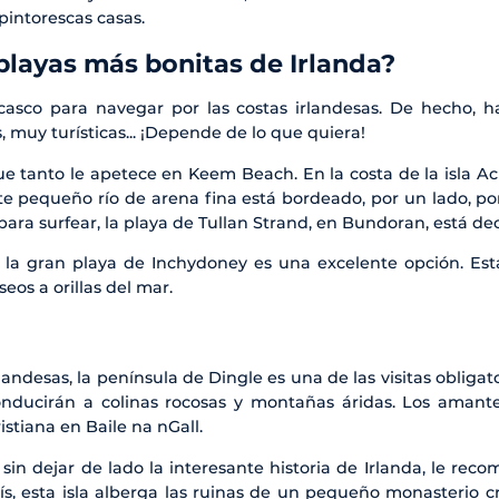
pintorescas casas.
playas más bonitas de Irlanda?
asco para navegar por las costas irlandesas. De hecho, h
, muy turísticas... ¡Depende de lo que quiera!
e tanto le apetece en Keem Beach. En la costa de la isla Ach
te pequeño río de arena fina está bordeado, por un lado, por
a para surfear, la playa de Tullan Strand, en Bundoran, está 
s, la gran playa de Inchydoney es una excelente opción. Esta
eos a orillas del mar.
andesas, la península de Dingle es una de las visitas obligatori
onducirán a colinas rocosas y montañas áridas. Los amante
istiana en Baile na nGall.
 sin dejar de lado la interesante historia de Irlanda, le rec
ís, esta isla alberga las ruinas de un pequeño monasterio c