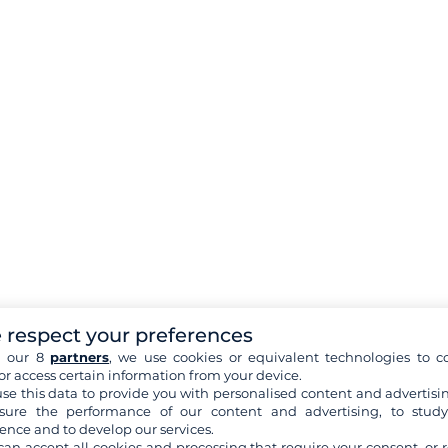
 respect your preferences
h our 8
partners
, we use cookies or equivalent technologies to co
or access certain information from your device.
se this data to provide you with personalised content and advertisin
ure the performance of our content and advertising, to stud
ence and to develop our services.
can accept all cookies and processing that require your consent, or r