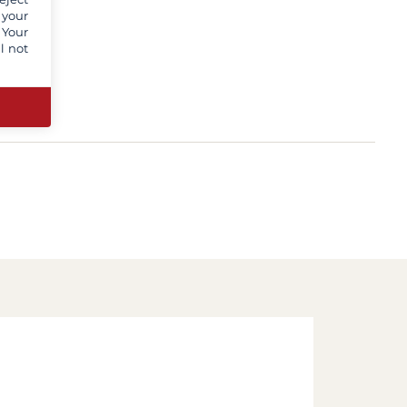
 your
 Your
l not