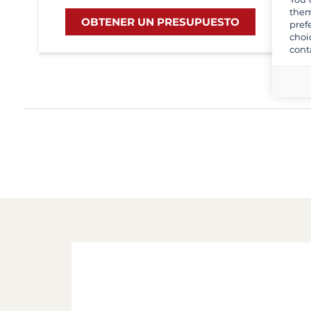
them
OBTENER UN PRESUPUESTO
pref
choi
cont