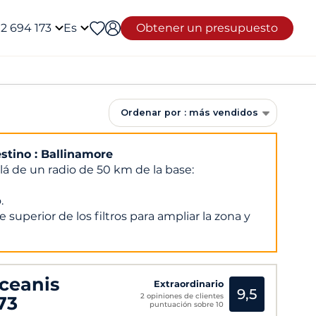
12 694 173
Es
Obtener un presupuesto
Ordenar por : más vendidos
stino : Ballinamore
lá de un radio de 50 km de la base:
.
 superior de los filtros para ampliar la zona y
ceanis
Extraordinario
9,5
2 opiniones de clientes
73
puntuación sobre 10