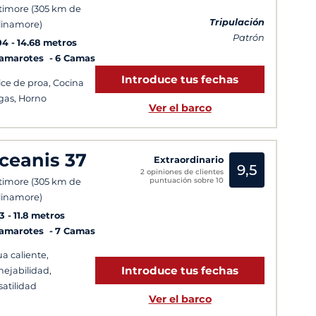
timore (305 km de
Tripulación
linamore)
Patrón
04
14.68 metros
Camarotes
6 Camas
Introduce tus fechas
ice de proa, Cocina
gas, Horno
Ver el barco
ceanis 37
Extraordinario
9,5
2 opiniones de clientes
puntuación sobre 10
timore (305 km de
linamore)
3
11.8 metros
Camarotes
7 Camas
a caliente,
Introduce tus fechas
ejabilidad,
satilidad
Ver el barco