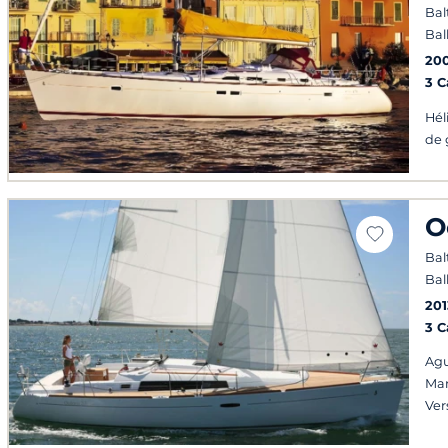
Bal
Bal
20
3 
Hél
de 
O
Bal
Bal
201
3 
Agu
Man
Ver