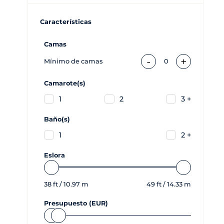
Características
Camas
-
+
Mínimo de camas
0
Camarote(s)
1
2
3 +
Baño(s)
1
2 +
Eslora
38
ft /
10.97
m
49
ft /
14.33
m
Presupuesto (EUR)