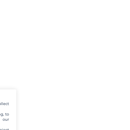
llect
g, to
y our
eject