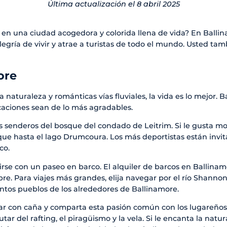
Última actualización el 8 abril 2025
en una ciudad acogedora y colorida llena de vida? En Ballina
gría de vivir y atrae a turistas de todo el mundo. Usted ta
ore
aturaleza y románticas vías fluviales, la vida es lo mejor. B
aciones sean de lo más agradables.
idos senderos del bosque del condado de Leitrim. Si le gusta 
que hasta el lago Drumcoura. Los más deportistas están invi
co.
rse con un paseo en barco. El alquiler de barcos en Ballina
ibre. Para viajes más grandes, elija navegar por el río Shannon
stintos pueblos de los alrededores de Ballinamore.
ar con caña y comparta esta pasión común con los lugareños. 
tar del rafting, el piragüismo y la vela. Si le encanta la nat