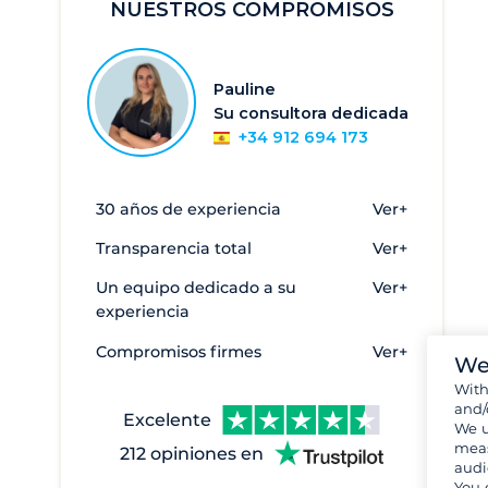
NUESTROS COMPROMISOS
Pauline
Su consultora dedicada
+34 912 694 173
30 años de experiencia
Ver+
Transparencia total
Ver+
Un equipo dedicado a su
Ver+
experiencia
Compromisos firmes
Ver+
We
Wit
and/
Excelente
We u
meas
212 opiniones en
audi
You 