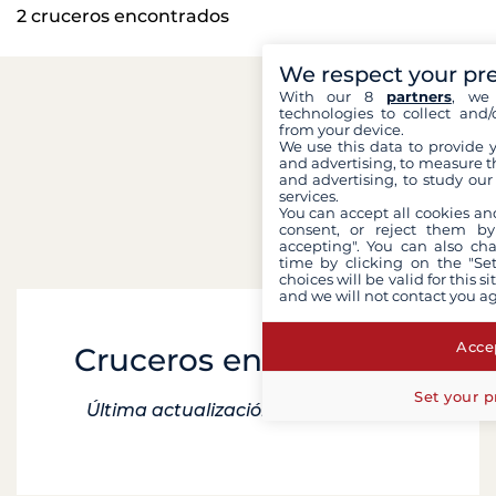
2 cruceros encontrados
We respect your pr
With our 8
partners
, we 
technologies to collect and/
from your device.
We use this data to provide 
and advertising, to measure t
and advertising, to study ou
services.
You can accept all cookies an
consent, or reject them by
accepting". You can also ch
time by clicking on the "Set
choices will be valid for this 
and we will not contact you a
Accep
Cruceros en Colombia
Set your p
Última actualización el 23 abril 2025