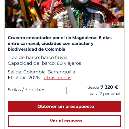
1
/ 3
Crucero encantador por el río Magdalena: 8 días
entre carnaval, ciudades con carácter y
biodiversidad de Colombia
Tipo de barco:
barco fluvial
Capacidad del barco:
60 viajeros
Salida:
Colombia, Barranquilla
El:
12 dic. 2026
-
otras fechas
7 320 €
desde
|
8 días
/ 7 noches
para 2 personas
Obtener un presupuesto
Ver el crucero