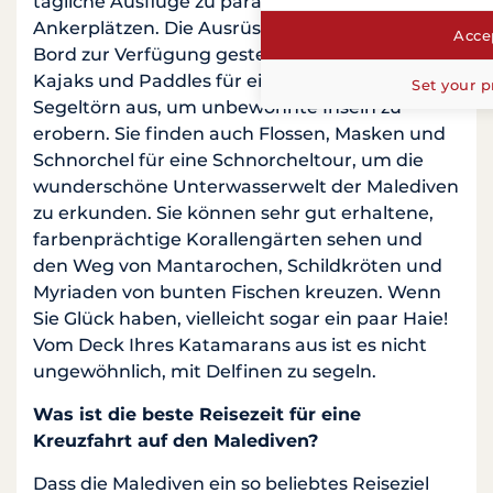
tägliche Ausflüge zu paradiesischen Inseln und
Ankerplätzen. Die Ausrüstung wird Ihnen an
Accep
Bord zur Verfügung gestellt. Leihen Sie sich
Kajaks und Paddles für einen privaten
Set your p
Segeltörn aus, um unbewohnte Inseln zu
erobern. Sie finden auch Flossen, Masken und
Schnorchel für eine Schnorcheltour, um die
wunderschöne Unterwasserwelt der Malediven
zu erkunden. Sie können sehr gut erhaltene,
farbenprächtige Korallengärten sehen und
den Weg von Mantarochen, Schildkröten und
Myriaden von bunten Fischen kreuzen. Wenn
Sie Glück haben, vielleicht sogar ein paar Haie!
Vom Deck Ihres Katamarans aus ist es nicht
ungewöhnlich, mit Delfinen zu segeln.
Was ist die beste Reisezeit für eine
Kreuzfahrt auf den Malediven?
Dass die Malediven ein so beliebtes Reiseziel