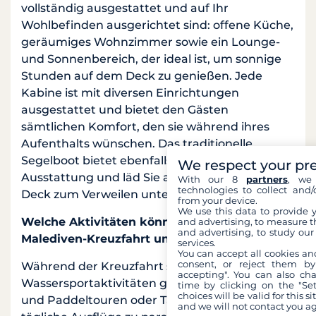
vollständig ausgestattet und auf Ihr
Wohlbefinden ausgerichtet sind: offene Küche,
geräumiges Wohnzimmer sowie ein Lounge-
und Sonnenbereich, der ideal ist, um sonnige
Stunden auf dem Deck zu genießen. Jede
Kabine ist mit diversen Einrichtungen
ausgestattet und bietet den Gästen
sämtlichen Komfort, den sie während ihres
Aufenthalts wünschen. Das traditionelle
Segelboot bietet ebenfalls eine ordentliche
We respect your pr
Ausstattung und läd Sie auf dem geräumigen
With our 8
partners
, we 
technologies to collect and/
Deck zum Verweilen unter der Sonne ein.
from your device.
We use this data to provide 
Welche Aktivitäten können Sie auf Ihrer
and advertising, to measure t
and advertising, to study ou
Malediven-Kreuzfahrt unternehmen?
services.
You can accept all cookies an
consent, or reject them by
Während der Kreuzfahrt sind zahlreiche
accepting". You can also ch
Wassersportaktivitäten geplant, wie z.B. Kajak-
time by clicking on the "Set
choices will be valid for this 
und Paddeltouren oder Tauchgänge sowie
and we will not contact you a