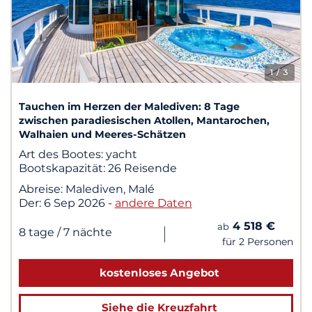
1
/ 3
Tauchen im Herzen der Malediven: 8 Tage
zwischen paradiesischen Atollen, Mantarochen,
Walhaien und Meeres-Schätzen
Art des Bootes:
yacht
Bootskapazität:
26 Reisende
Abreise:
Malediven, Malé
Der:
6 Sep 2026
-
andere Daten
4 518 €
ab
|
8 tage
/ 7 nächte
für 2 Personen
kostenloses Angebot
Siehe die Kreuzfahrt