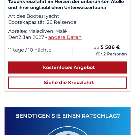
Tauchkreuzfahrt im Herzen der unberührten Atolle
und ihrer unglaublichen Unterwasserfauna
Art des Bootes:
yacht
Bootskapazität:
26 Reisende
Abreise:
Malediven, Malé
Der:
3 Jan 2027
-
andere Daten
5 586 €
ab
|
11 tage
/ 10 nächte
für 2 Personen
kostenloses Angebot
Siehe die Kreuzfahrt
BENÖTIGEN SIE EINEN RATSCHLAG?