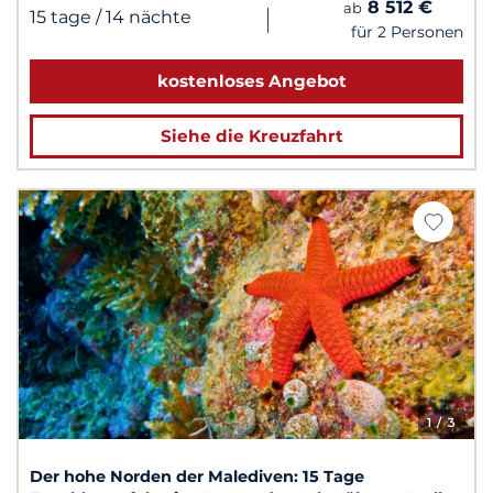
8 512 €
ab
|
15 tage
/ 14 nächte
für 2 Personen
kostenloses Angebot
Siehe die Kreuzfahrt
1
/ 3
Der hohe Norden der Malediven: 15 Tage