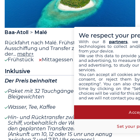
Baa-Atoll
Malé
We respect your pr
With our 8
partners
, we 
Rückfahrt nach Malé. Frühstück an Bord,
technologies to collect and/
Ausschiffung und Transfer zum Flughafen. Ende
from your device.
der
...
mehr+
We use this data to provide 
Frühstück
Mittagessen
Abendessen
and advertising, to measure t
and advertising, to study ou
services.
Inklusive
You can accept all cookies an
consent, or reject them by
Der Preis beinhaltet
accepting". You can also ch
time by clicking on the "Set
Paket mit 32 Tauchgängen, 12-Liter-Flasche und
choices will be valid for this 
Bleigewichten
and we will not contact you a
Wasser, Tee, Kaffee
Accep
Hin- und Rücktransfer zwischen Flughafen und
Schiff, vorbehaltlich der Wahl von Flügen, die mit
Set your p
den geplanten Transferzeiten vereinbar sind
(Ankunft um 10, 12 oder 15 Uhr und Abflug
zwischen 7 und 7:30 Uhr morgens)