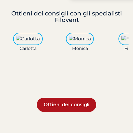
Ottieni dei consigli
con gli specialisti
Filovent
Carlotta
Monica
Fili
Ottieni dei consigli