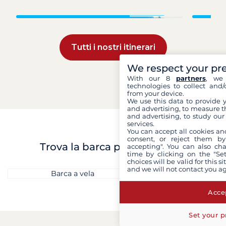
Croazia
Tutti i nostri itinerari
We respect your pr
With our 8
partners
, we 
technologies to collect and/
from your device.
We use this data to provide 
and advertising, to measure t
and advertising, to study ou
services.
You can accept all cookies an
consent, or reject them by
Trova la barca perfetta per te
accepting". You can also ch
time by clicking on the "Set
choices will be valid for this 
and we will not contact you a
Barca a vela
Catamara
Accep
Set your p