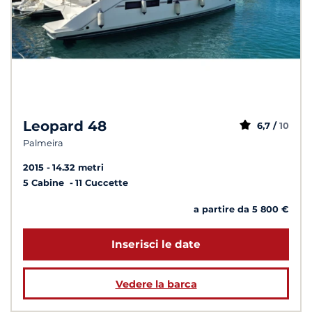
Leopard 48
6,7 /
10
Palmeira
2015
14.32 metri
5 Cabine
11 Cuccette
a partire da 5 800 €
Inserisci le date
Vedere la barca