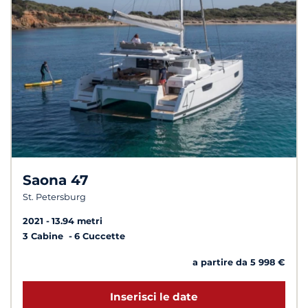
Saona 47
St. Petersburg
2021
13.94 metri
3 Cabine
6 Cuccette
a partire da 5 998 €
Inserisci le date