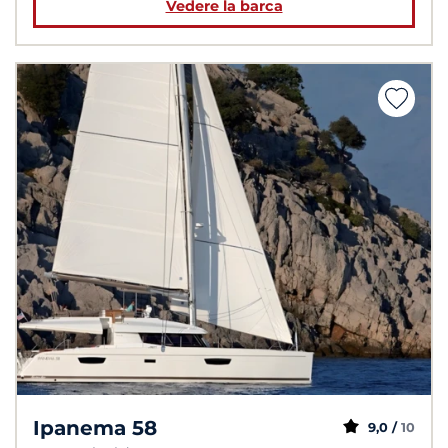
Vedere la barca
Ipanema 58
9,0 /
10