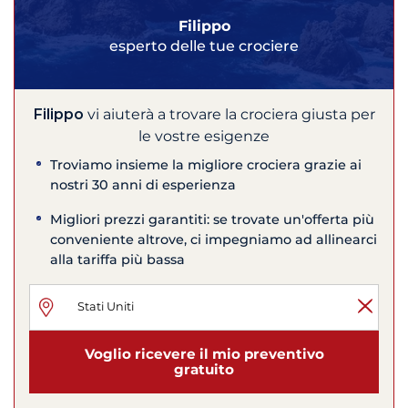
Filippo
esperto delle tue crociere
Filippo
vi aiuterà a trovare la crociera giusta per
le vostre esigenze
Troviamo insieme la migliore crociera grazie ai
nostri 30 anni di esperienza
Migliori prezzi garantiti: se trovate un'offerta più
conveniente altrove, ci impegniamo ad allinearci
alla tariffa più bassa
Voglio ricevere il mio preventivo
gratuito