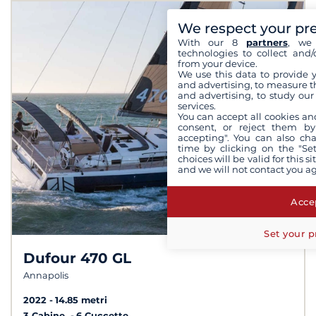
We respect your pr
With our 8
partners
, we 
technologies to collect and/
from your device.
We use this data to provide 
and advertising, to measure t
and advertising, to study ou
services.
You can accept all cookies an
consent, or reject them by
accepting". You can also ch
time by clicking on the "Set
choices will be valid for this 
and we will not contact you a
Accep
Set your p
Dufour 470 GL
Annapolis
2022
14.85 metri
3 Cabine
6 Cuccette