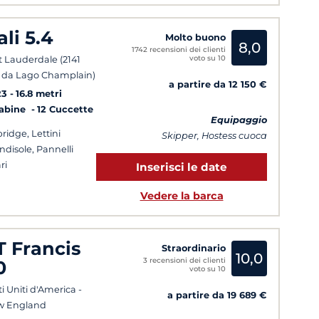
ali 5.4
Molto buono
8,0
1742 recensioni dei clienti
voto su 10
t Lauderdale (2141
da Lago Champlain)
a partire da 12 150 €
23
16.8 metri
Cabine
12 Cuccette
Equipaggio
bridge, Lettini
Skipper, Hostess cuoca
ndisole, Pannelli
ri
Inserisci le date
Vedere la barca
T Francis
Straordinario
10,0
3 recensioni dei clienti
0
voto su 10
ti Uniti d'America -
a partire da 19 689 €
w England