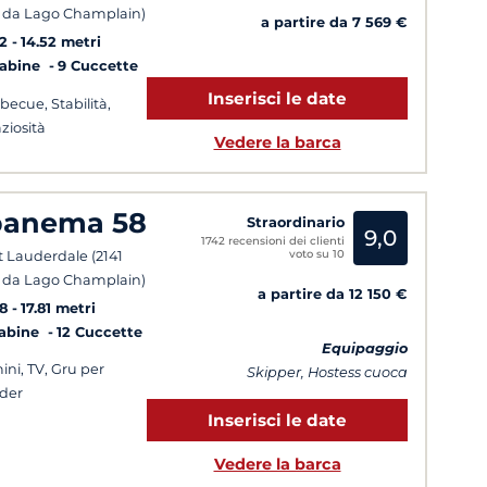
da Lago Champlain)
a partire da 7 569 €
2
14.52 metri
Cabine
9 Cuccette
Inserisci le date
becue, Stabilità,
ziosità
Vedere la barca
panema 58
Straordinario
9,0
1742 recensioni dei clienti
voto su 10
t Lauderdale (2141
da Lago Champlain)
a partire da 12 150 €
8
17.81 metri
Cabine
12 Cuccette
Equipaggio
ini, TV, Gru per
Skipper, Hostess cuoca
der
Inserisci le date
Vedere la barca