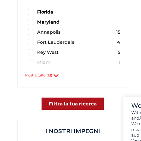
Florida
Maryland
Annapolis
15
Fort Lauderdale
4
Key West
5
Miami
1
Punta Gorda
1
Mostra tutto (13)
St. Petersburg
24
Filtra la tua ricerca
We
Wit
and/
We u
meas
I NOSTRI IMPEGNI
audi
You 