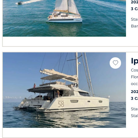
20
3 
Sta
Ba
I
Cos
Flo
occ
20
3 
Sta
Sta