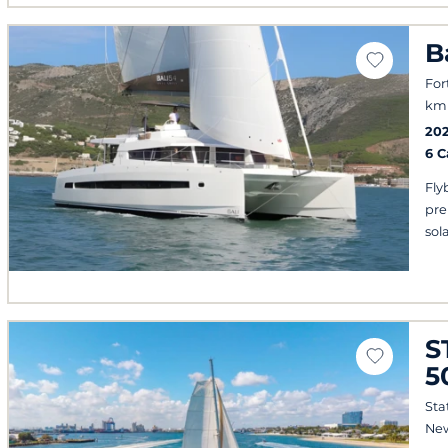
B
For
km 
20
6 
Fly
pre
sola
S
5
Sta
Ne