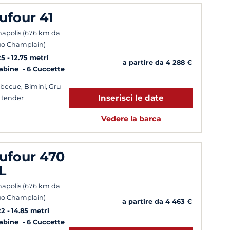
ufour 41
apolis (676 km da
o Champlain)
25
12.75 metri
a partire da 4 288 €
Cabine
6 Cuccette
becue, Bimini, Gru
Inserisci le date
 tender
Vedere la barca
ufour 470
L
apolis (676 km da
o Champlain)
a partire da 4 463 €
22
14.85 metri
Cabine
6 Cuccette