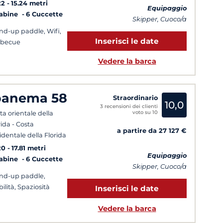
22
15.24 metri
Equipaggio
Cabine
6 Cuccette
Skipper, Cuoco/a
nd-up paddle, Wifi,
Inserisci le date
rbecue
Vedere la barca
panema 58
Straordinario
10,0
3 recensioni dei clienti
voto su 10
ta orientale della
rida - Costa
a partire da 27 127 €
identale della Florida
20
17.81 metri
Equipaggio
Cabine
6 Cuccette
Skipper, Cuoco/a
nd-up paddle,
bilità, Spaziosità
Inserisci le date
Vedere la barca