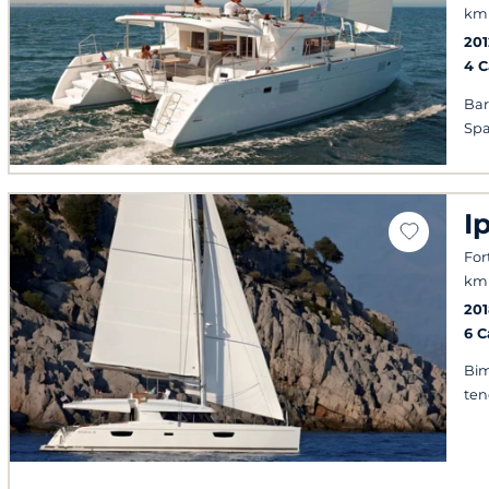
km 
201
4 
Bar
Spa
I
For
km 
201
6 
Bim
ten