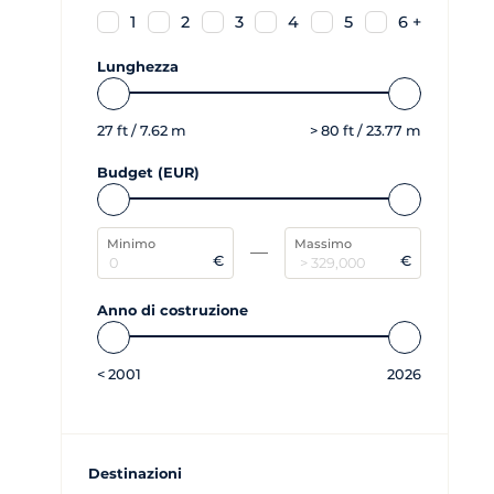
1
2
3
4
5
6 +
Lunghezza
27
ft /
7.62
m
>
80
ft /
23.77
m
Budget (EUR)
Minimo
Massimo
€
€
Anno di costruzione
<
2001
2026
Destinazioni