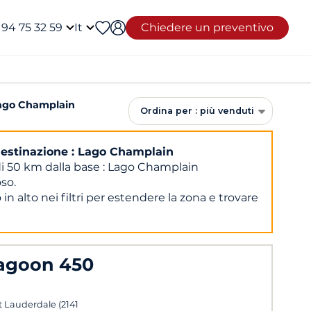
 94 75 32 59
It
Chiedere un preventivo
ago Champlain
Ordina per : più venduti
destinazione : Lago Champlain
di 50 km dalla base : Lago Champlain
oso.
 in alto nei filtri per estendere la zona e trovare
agoon 450
t Lauderdale (2141