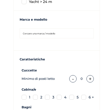
Yacht > 24 m
Marca e modello
Caratteristiche
Cuccette
-
+
Minimo di posti letto
0
Cabina/e
1
2
3
4
5
6 +
Bagni