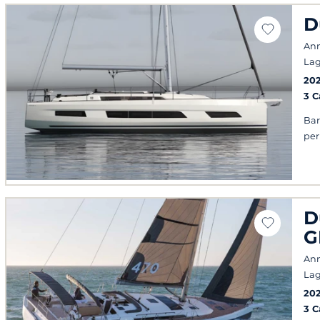
D
Ann
Lag
20
3 
Bar
per
D
G
Ann
Lag
20
3 