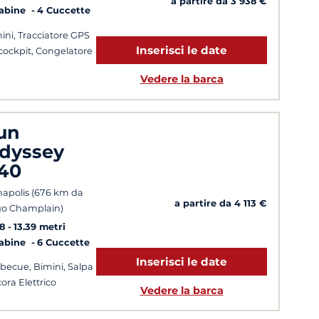
a partire da 3 938 €
Cabine
4 Cuccette
ini, Tracciatore GPS
Inserisci le date
cockpit, Congelatore
Vedere la barca
un
dyssey
40
apolis (676 km da
a partire da 4 113 €
o Champlain)
8
13.39 metri
Cabine
6 Cuccette
Inserisci le date
becue, Bimini, Salpa
ora Elettrico
Vedere la barca