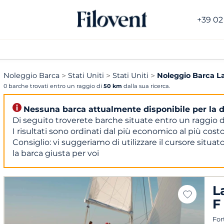
+39 02
Noleggio Barca
Stati Uniti
Stati Uniti
Noleggio Barca L
0 barche trovati entro un raggio di
50 km
dalla sua ricerca.
Nessuna barca attualmente disponibile per la 
Di seguito troverete barche situate entro un raggio 
I risultati sono ordinati dal più economico al più cost
Consiglio: vi suggeriamo di utilizzare il cursore situato
la barca giusta per voi
L
F
For