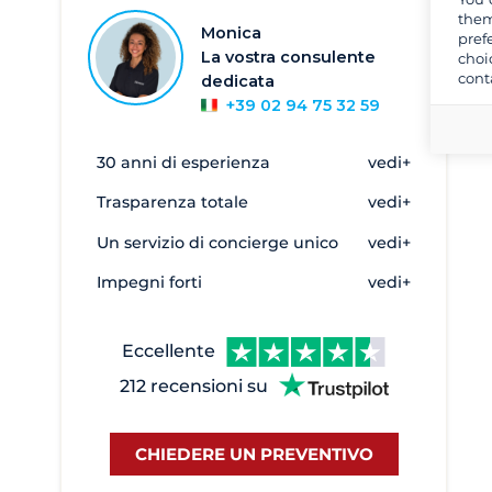
them
Monica
pref
La vostra consulente
choi
cont
dedicata
+39 02 94 75 32 59
30 anni di esperienza
vedi+
Trasparenza totale
vedi+
Un servizio di concierge unico
vedi+
Impegni forti
vedi+
Eccellente
212 recensioni su
CHIEDERE UN PREVENTIVO