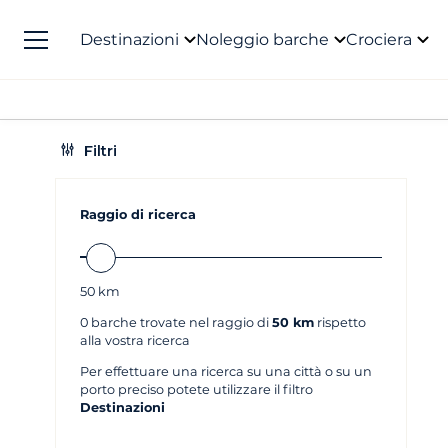
Destinazioni
Noleggio barche
Crociera
Filtri
Raggio di ricerca
50
km
0
barche trovate nel raggio di
50 km
rispetto
alla vostra ricerca
Per effettuare una ricerca su una città o su un
porto preciso potete utilizzare il filtro
Destinazioni