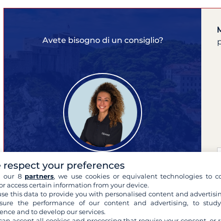
Avete bisogno di un consiglio?
p
 respect your preferences
h our 8
partners
, we use cookies or equivalent technologies to co
or access certain information from your device.
Monica
se this data to provide you with personalised content and advertisin
esperta delle tue crociere
ure the performance of our content and advertising, to stud
ence and to develop our services.
can accept all cookies and processing that require your consent, or r