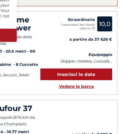
 your
 Your
l not
upreme
Straordinario
10,0
1 recensioni dei clienti
8 Power
voto su 10
ta orientale della
a partire da 37 628 €
rida
7
20.5 metri
00
Equipaggio
Skipper, Hostess, Cuoco/a...
Cabine
8 Cuccette
Inserisci le date
i, Jacuzzi, Jetski
Vedere la barca
ufour 37
apolis (676 km da
o Champlain)
24
10.77 metri