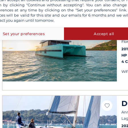
 by clicking "Continue without accepting". You can also change
erences at any time by clicking on the "Set your preferences" link.
ces will be valid for this site and our emails for 6 months and we wil
S
act you again until tomorrow.
6
Set your preferences
Accept all
Cos
Flo
201
HP
4 
Wif
D
Ann
Lag
20