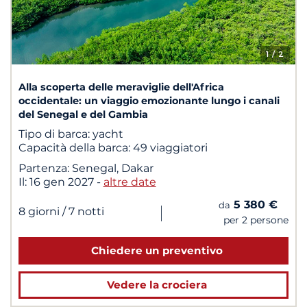
1
/ 2
Alla scoperta delle meraviglie dell'Africa
occidentale: un viaggio emozionante lungo i canali
del Senegal e del Gambia
Tipo di barca:
yacht
Capacità della barca:
49 viaggiatori
Partenza:
Senegal, Dakar
Il:
16 gen 2027
-
altre date
5 380 €
da
|
8 giorni
/ 7 notti
per 2 persone
Chiedere un preventivo
Vedere la crociera