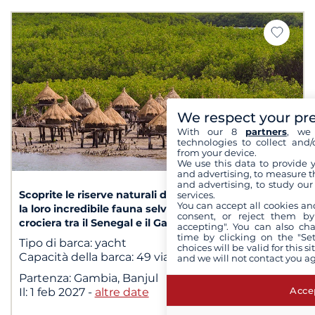
We respect your pr
With our 8
partners
, we 
technologies to collect and/
from your device.
1
/ 2
We use this data to provide 
and advertising, to measure t
and advertising, to study ou
Scoprite le riserve naturali dell'Africa occidentale e
services.
You can accept all cookies an
la loro incredibile fauna selvatica durante una
consent, or reject them by
crociera tra il Senegal e il Gambia
accepting". You can also ch
time by clicking on the "Set
Tipo di barca:
yacht
choices will be valid for this 
Capacità della barca:
49 viaggiatori
and we will not contact you a
Partenza:
Gambia, Banjul
Accep
Il:
1 feb 2027
-
altre date