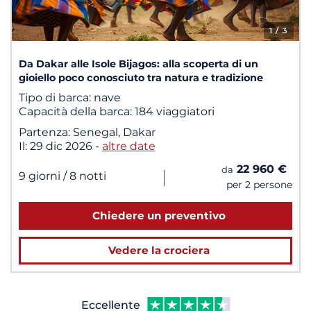
1
/ 3
Da Dakar alle Isole Bijagos: alla scoperta di un
gioiello poco conosciuto tra natura e tradizione
Tipo di barca:
nave
Capacità della barca:
184 viaggiatori
Partenza:
Senegal, Dakar
Il:
29 dic 2026
-
altre date
22 960 €
da
|
9 giorni
/ 8 notti
per 2 persone
Chiedere un preventivo
Vedere la crociera
Eccellente