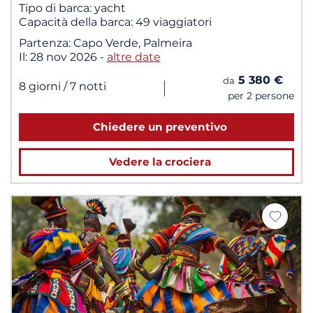
Tipo di barca:
yacht
Capacità della barca:
49 viaggiatori
Partenza:
Capo Verde, Palmeira
Il:
28 nov 2026
-
altre date
5 380 €
da
|
8 giorni
/ 7 notti
per 2 persone
Chiedere un preventivo
Vedere la crociera