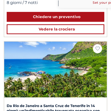
5 380 €
da
|
8 giorni
/ 7 notti
Set your p
per 2 persone
Chiedere un preventivo
Vedere la crociera
1
/ 3
Da Rio de Janeiro a Santa Cruz de Tenerife in 14
giorni: un'indimenticabile traversata oceanica con