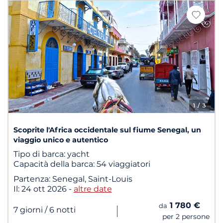
1
/ 3
Scoprite l'Africa occidentale sul fiume Senegal, un
viaggio unico e autentico
Tipo di barca:
yacht
Capacità della barca:
54 viaggiatori
Partenza:
Senegal, Saint-Louis
Il:
24 ott 2026
-
altre date
1 780 €
da
|
7 giorni
/ 6 notti
per 2 persone