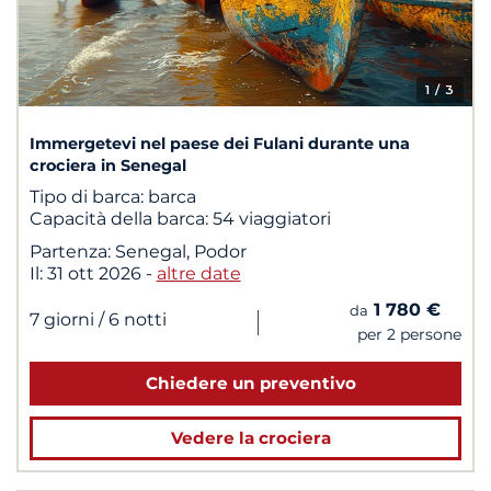
1
/ 3
Immergetevi nel paese dei Fulani durante una
crociera in Senegal
Tipo di barca:
barca
Capacità della barca:
54 viaggiatori
Partenza:
Senegal, Podor
Il:
31 ott 2026
-
altre date
1 780 €
da
|
7 giorni
/ 6 notti
per 2 persone
Chiedere un preventivo
Vedere la crociera